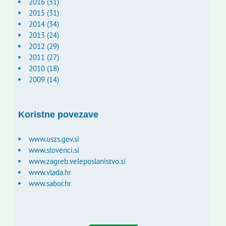
2016 (31)
2015 (31)
2014 (34)
2013 (24)
2012 (29)
2011 (27)
2010 (18)
2009 (14)
Koristne povezave
www.uszs.gov.si
www.slovenci.si
www.zagreb.veleposlanistvo.si
www.vlada.hr
www.sabor.hr