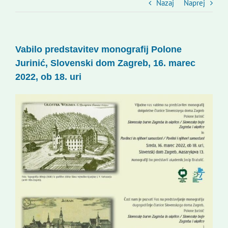
Slovenski dom Zagreb
Nazaj
Naprej
Svet
Vabilo predstavitev monografij Polone
Jurinić, Slovenski dom Zagreb, 16. marec
Kontakti
2022, ob 18. uri
Novi odmev – naše glasilo
Založništvo
Koristne informacije