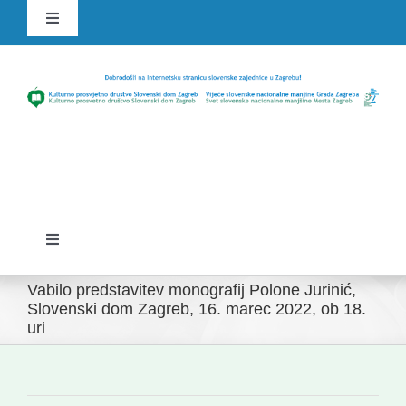
Skip
Toggle
to
Navigation
content
HR
SLO
Toggle
Navigation
Domov
Vabilo predstavitev monografij Polone Jurinić,
Slovenski dom Zagreb, 16. marec 2022, ob 18.
uri
Novice