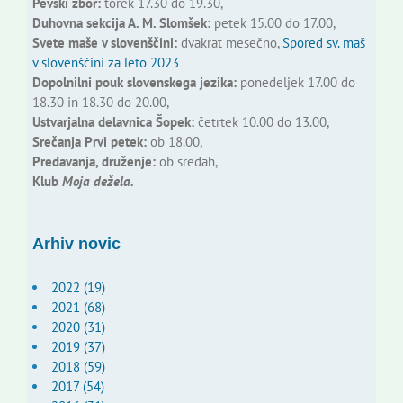
Pevski zbor:
torek 17.30 do 19.30,
Duhovna sekcija A. M. Slomšek:
petek 15.00 do 17.00,
Svete maše v slovenščini:
dvakrat mesečno,
Spored sv. maš
v slovenščini za leto 2023
Dopolnilni pouk slovenskega jezika:
ponedeljek 17.00 do
18.30 in 18.30 do 20.00,
Ustvarjalna delavnica Šopek:
četrtek 10.00 do 13.00,
Srečanja Prvi petek:
ob 18.00,
Predavanja, druženje:
ob sredah,
Klub
Moja dežela.
Arhiv novic
2022 (19)
2021 (68)
2020 (31)
2019 (37)
2018 (59)
2017 (54)