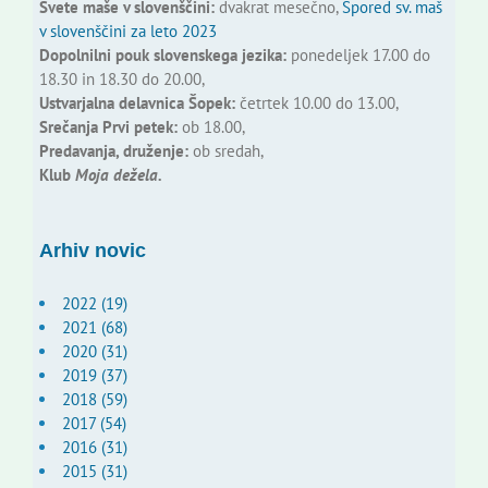
Svete maše v slovenščini:
dvakrat mesečno,
Spored sv. maš
v slovenščini za leto 2023
Dopolnilni pouk slovenskega jezika:
ponedeljek 17.00 do
18.30 in 18.30 do 20.00,
Ustvarjalna delavnica Šopek:
četrtek 10.00 do 13.00,
Srečanja Prvi petek:
ob 18.00,
Predavanja, druženje:
ob sredah,
Klub
Moja dežela.
Arhiv novic
2022 (19)
2021 (68)
2020 (31)
2019 (37)
2018 (59)
2017 (54)
2016 (31)
2015 (31)