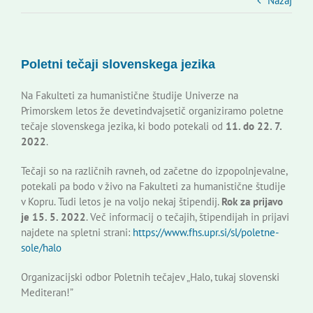
Slovenski dom Zagreb
Nazaj
Svet
Poletni tečaji slovenskega jezika
Kontakti
Na Fakulteti za humanistične študije Univerze na
Primorskem letos že devetindvajsetič organiziramo poletne
tečaje slovenskega jezika, ki bodo potekali od
11. do 22. 7.
Novi odmev – naše glasilo
2022
.
Tečaji so na različnih ravneh, od začetne do izpopolnjevalne,
Založništvo
potekali pa bodo v živo na Fakulteti za humanistične študije
v Kopru. Tudi letos je na voljo nekaj štipendij.
Rok za prijavo
je 15. 5. 2022
. Več informacij o tečajih, štipendijah in prijavi
Koristne informacije
najdete na spletni strani:
https://www.fhs.upr.si/sl/poletne-
sole/halo
Organizacijski odbor Poletnih tečajev „Halo, tukaj slovenski
Mediteran!”