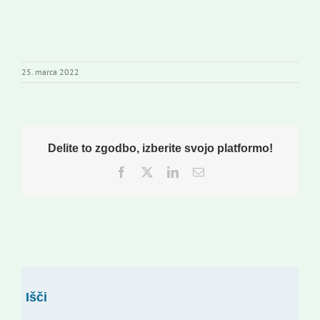
25. marca 2022
Delite to zgodbo, izberite svojo platformo!
Facebook
Twitter
LinkedIn
Email
Išči