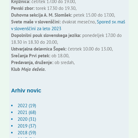
Knjižnica:
četrtek 17.00 do 19.00,
Pevski zbor:
torek 17.30 do 19.30,
Duhovna sekcija A. M. Slomšek:
petek 15.00 do 17.00,
Svete maše v slovenščini:
dvakrat mesečno,
Spored sv. maš
v slovenščini za leto 2023
Dopolnilni pouk slovenskega jezika:
ponedeljek 17.00 do
18.30 in 18.30 do 20.00,
Ustvarjalna delavnica Šopek:
četrtek 10.00 do 13.00,
Srečanja Prvi petek:
ob 18.00,
Predavanja, druženje:
ob sredah,
Klub
Moja dežela.
Arhiv novic
2022 (19)
2021 (68)
2020 (31)
2019 (37)
2018 (59)