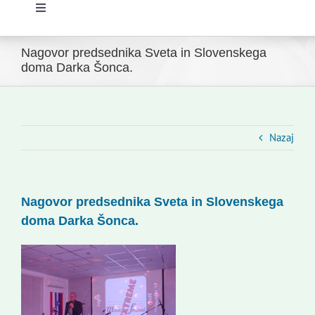
Toggle
Navigation
Domov
Nagovor predsednika Sveta in Slovenskega
doma Darka Šonca.
Novice
Slovenski dom Zagreb
Nazaj
Svet
Nagovor predsednika Sveta in Slovenskega
doma Darka Šonca.
Kontakti
Novi odmev – naše glasilo