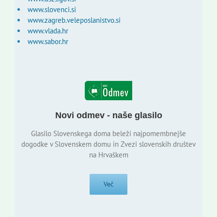
www.slovenci.si
www.zagreb.veleposlanistvo.si
www.vlada.hr
www.sabor.hr
Novi odmev - naše glasilo
Glasilo Slovenskega doma beleži najpomembnejše
dogodke v Slovenskem domu in Zvezi slovenskih društev
na Hrvaškem
Več