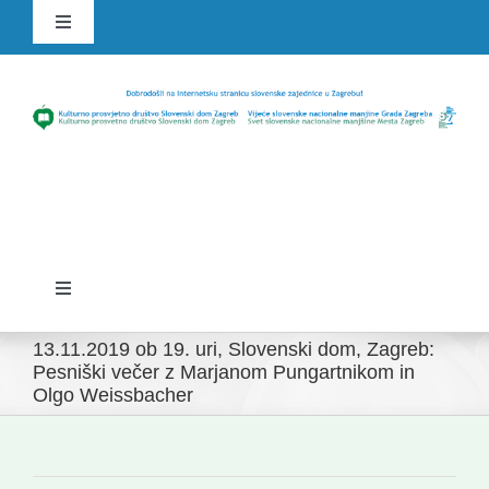
Skip
Toggle
to
Navigation
content
HR
SLO
Toggle
Navigation
Domov
13.11.2019 ob 19. uri, Slovenski dom, Zagreb:
Pesniški večer z Marjanom Pungartnikom in
Olgo Weissbacher
Novice