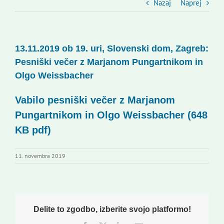
Slovenski dom Zagreb
Nazaj
Naprej
Svet
13.11.2019 ob 19. uri, Slovenski dom, Zagreb:
Pesniški večer z Marjanom Pungartnikom in
Kontakti
Olgo Weissbacher
Novi odmev – naše glasilo
Vabilo pesniški večer z Marjanom
Pungartnikom in Olgo Weissbac
her
(648
KB pdf)
Založništvo
11. novembra 2019
Koristne informacije
Delite to zgodbo, izberite svojo platformo!