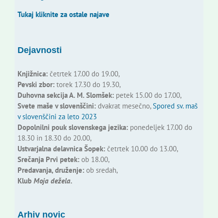
Tukaj kliknite za ostale najave
Dejavnosti
Knjižnica:
četrtek 17.00 do 19.00,
Pevski zbor:
torek 17.30 do 19.30,
Duhovna sekcija A. M. Slomšek:
petek 15.00 do 17.00,
Svete maše v slovenščini:
dvakrat mesečno,
Spored sv. maš
v slovenščini za leto 2023
Dopolnilni pouk slovenskega jezika:
ponedeljek 17.00 do
18.30 in 18.30 do 20.00,
Ustvarjalna delavnica Šopek:
četrtek 10.00 do 13.00,
Srečanja Prvi petek:
ob 18.00,
Predavanja, druženje:
ob sredah,
Klub
Moja dežela.
Arhiv novic