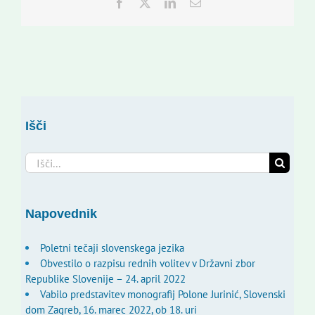
Facebook
Twitter
LinkedIn
Email
Išči
Search
for:
Napovednik
Poletni tečaji slovenskega jezika
Obvestilo o razpisu rednih volitev v Državni zbor
Republike Slovenije – 24. april 2022
Vabilo predstavitev monografij Polone Jurinić, Slovenski
dom Zagreb, 16. marec 2022, ob 18. uri