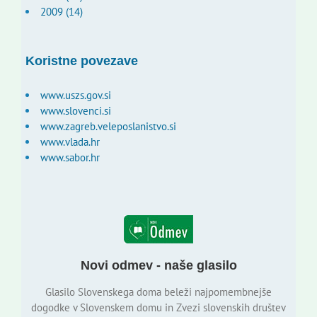
2009 (14)
Koristne povezave
www.uszs.gov.si
www.slovenci.si
www.zagreb.veleposlanistvo.si
www.vlada.hr
www.sabor.hr
Novi odmev - naše glasilo
Glasilo Slovenskega doma beleži najpomembnejše
dogodke v Slovenskem domu in Zvezi slovenskih društev