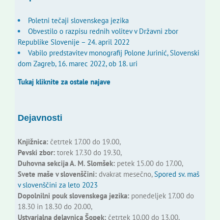
Poletni tečaji slovenskega jezika
Obvestilo o razpisu rednih volitev v Državni zbor
Republike Slovenije – 24. april 2022
Vabilo predstavitev monografij Polone Jurinić, Slovenski
dom Zagreb, 16. marec 2022, ob 18. uri
Tukaj kliknite za ostale najave
Dejavnosti
Knjižnica:
četrtek 17.00 do 19.00,
Pevski zbor:
torek 17.30 do 19.30,
Duhovna sekcija A. M. Slomšek:
petek 15.00 do 17.00,
Svete maše v slovenščini:
dvakrat mesečno,
Spored sv. maš
v slovenščini za leto 2023
Dopolnilni pouk slovenskega jezika:
ponedeljek 17.00 do
18.30 in 18.30 do 20.00,
Ustvarjalna delavnica Šopek:
četrtek 10.00 do 13.00,