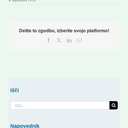
6. septembra 2018
Delite to zgodbo, izberite svojo platformo!
Facebook
Twitter
LinkedIn
Email
Išči
Search
for:
Napovednik