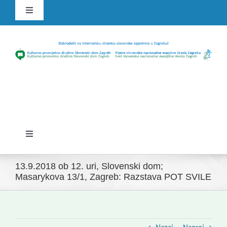
Skip
Toggle
to
Navigation
content
HR
SLO
Toggle
Navigation
Domov
13.9.2018 ob 12. uri, Slovenski dom;
Masarykova 13/1, Zagreb: Razstava POT SVILE
Novice