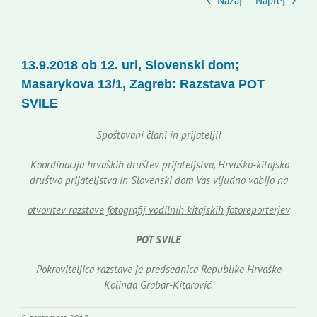
Slovenski dom Zagreb
Nazaj
Naprej
Svet
13.9.2018 ob 12. uri, Slovenski dom;
Masarykova 13/1, Zagreb: Razstava POT
Kontakti
SVILE
Spoštovani člani in prijatelji!
Novi odmev – naše glasilo
Koordinacija hrvaških društev prijateljstva, Hrvaško-kitajsko
društvo prijateljstva in Slovenski dom Vas vljudno vabijo na
Založništvo
otvoritev razstave fotografij vodilnih kitajskih fotoreporterjev
Koristne informacije
POT SVILE
Pokroviteljica razstave je predsednica Republike Hrvaške
Kolinda Grabar-Kitarović.