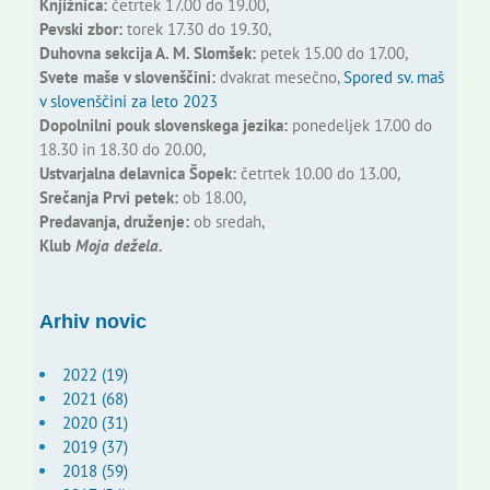
Knjižnica:
četrtek 17.00 do 19.00,
Pevski zbor:
torek 17.30 do 19.30,
Duhovna sekcija A. M. Slomšek:
petek 15.00 do 17.00,
Svete maše v slovenščini:
dvakrat mesečno,
Spored sv. maš
v slovenščini za leto 2023
Dopolnilni pouk slovenskega jezika:
ponedeljek 17.00 do
18.30 in 18.30 do 20.00,
Ustvarjalna delavnica Šopek:
četrtek 10.00 do 13.00,
Srečanja Prvi petek:
ob 18.00,
Predavanja, druženje:
ob sredah,
Klub
Moja dežela.
Arhiv novic
2022 (19)
2021 (68)
2020 (31)
2019 (37)
2018 (59)