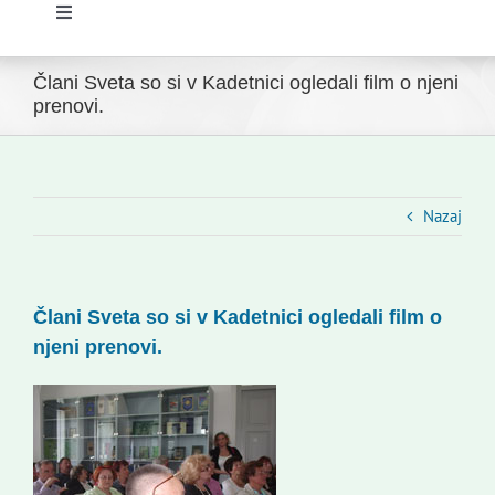
Toggle
Navigation
Domov
Člani Sveta so si v Kadetnici ogledali film o njeni
prenovi.
Novice
Slovenski dom Zagreb
Nazaj
Svet
Člani Sveta so si v Kadetnici ogledali film o
njeni prenovi.
Kontakti
Novi odmev – naše glasilo