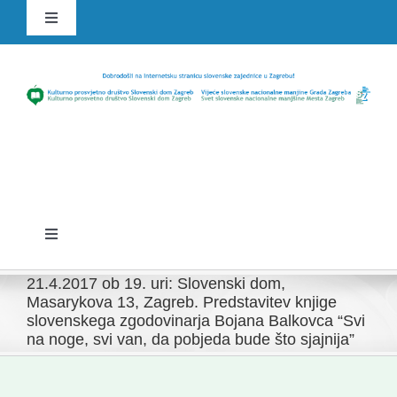
Skip
Toggle
to
Navigation
content
HR
SLO
Toggle
Navigation
Domov
21.4.2017 ob 19. uri: Slovenski dom,
Masarykova 13, Zagreb. Predstavitev knjige
slovenskega zgodovinarja Bojana Balkovca “Svi
Novice
na noge, svi van, da pobjeda bude što sjajnija”