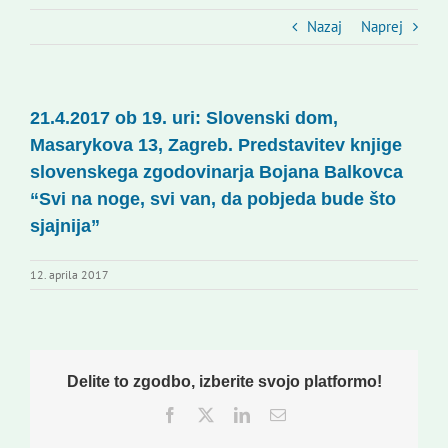
Slovenski dom Zagreb
Nazaj
Naprej
Svet
21.4.2017 ob 19. uri: Slovenski dom,
Kontakti
Masarykova 13, Zagreb. Predstavitev knjige
slovenskega zgodovinarja Bojana Balkovca
Novi odmev – naše glasilo
“Svi na noge, svi van, da pobjeda bude što
sjajnija”
Založništvo
12. aprila 2017
Koristne informacije
Delite to zgodbo, izberite svojo platformo!
Facebook
Twitter
LinkedIn
Email