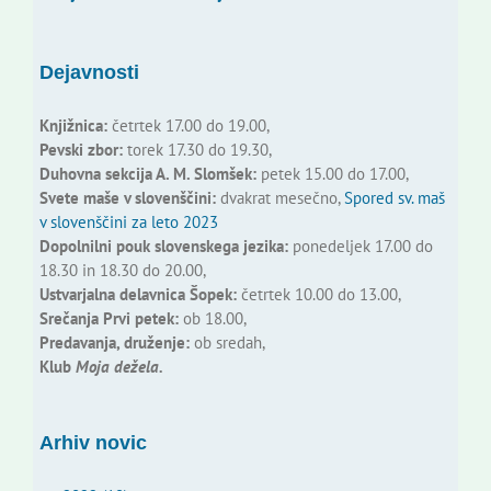
Dejavnosti
Knjižnica:
četrtek 17.00 do 19.00,
Pevski zbor:
torek 17.30 do 19.30,
Duhovna sekcija A. M. Slomšek:
petek 15.00 do 17.00,
Svete maše v slovenščini:
dvakrat mesečno,
Spored sv. maš
v slovenščini za leto 2023
Dopolnilni pouk slovenskega jezika:
ponedeljek 17.00 do
18.30 in 18.30 do 20.00,
Ustvarjalna delavnica Šopek:
četrtek 10.00 do 13.00,
Srečanja Prvi petek:
ob 18.00,
Predavanja, druženje:
ob sredah,
Klub
Moja dežela.
Arhiv novic