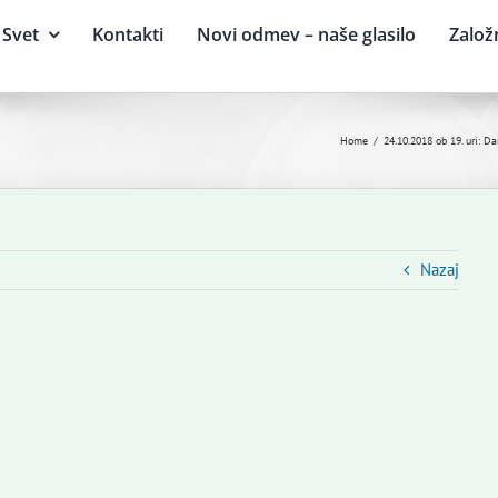
Svet
Kontakti
Novi odmev – naše glasilo
Založ
Home
24.10.2018 ob 19. uri: D
Nazaj