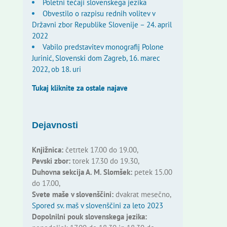
Poletni tečaji slovenskega jezika
Obvestilo o razpisu rednih volitev v
Državni zbor Republike Slovenije – 24. april
2022
Vabilo predstavitev monografij Polone
Jurinić, Slovenski dom Zagreb, 16. marec
2022, ob 18. uri
Tukaj kliknite za ostale najave
Dejavnosti
Knjižnica:
četrtek 17.00 do 19.00,
Pevski zbor:
torek 17.30 do 19.30,
Duhovna sekcija A. M. Slomšek:
petek 15.00
do 17.00,
Svete maše v slovenščini:
dvakrat mesečno,
Spored sv. maš v slovenščini za leto 2023
Dopolnilni pouk slovenskega jezika: