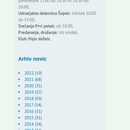
ponedeljek 17.00 do 18.30 in 18.30 do
20.00,
Ustvarjalna delavnica Šopek:
četrtek 10.00
do 13.00,
Srečanja Prvi petek:
ob 18.00,
Predavanja, druženje:
ob sredah,
Klub
Moja dežela.
Arhiv novic
2022 (19)
2021 (68)
2020 (31)
2019 (37)
2018 (59)
2017 (54)
2016 (31)
2015 (31)
2014 (34)