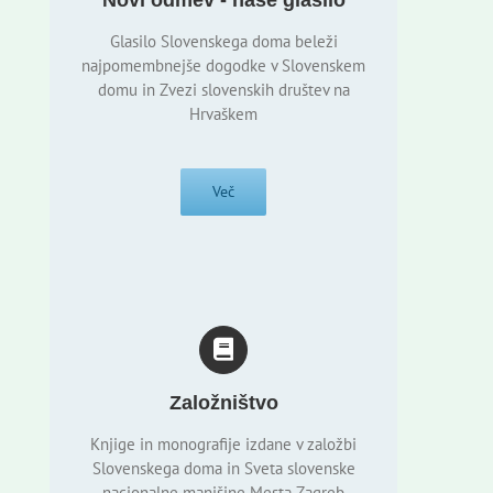
Novi odmev - naše glasilo
Glasilo Slovenskega doma beleži
najpomembnejše dogodke v Slovenskem
domu in Zvezi slovenskih društev na
Hrvaškem
Več
Založništvo
Knjige in monografije izdane v založbi
Slovenskega doma in Sveta slovenske
nacionalne manjšine Mesta Zagreb