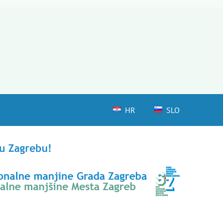
HR
SLO