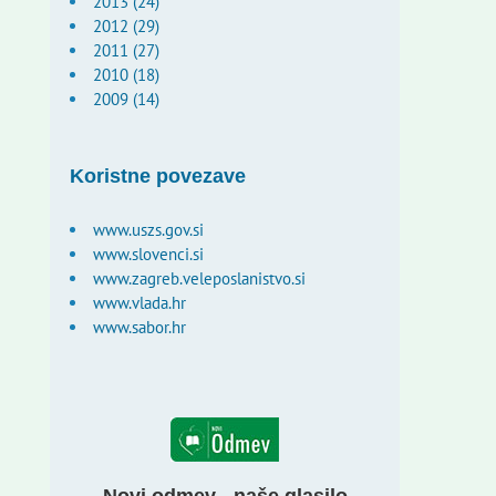
2013 (24)
2012 (29)
2011 (27)
2010 (18)
2009 (14)
Koristne povezave
www.uszs.gov.si
www.slovenci.si
www.zagreb.veleposlanistvo.si
www.vlada.hr
www.sabor.hr