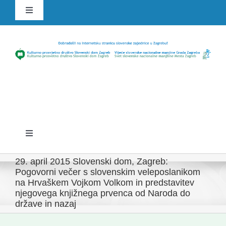
Skip
Toggle
to
Navigation
content
HR
SLO
Toggle
Navigation
Domov
29. april 2015 Slovenski dom, Zagreb:
Pogovorni večer s slovenskim veleposlanikom
na Hrvaškem Vojkom Volkom in predstavitev
Novice
njegovega knjižnega prvenca od Naroda do
države in nazaj