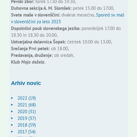
Pevski zbor:
torek 17.30 do 19.30,
Duhovna sekcija A. M. Slomšek:
petek 15.00 do 17.00,
Svete maše v slovenščini:
dvakrat mesečno,
Spored sv. maš
v slovenščini za leto 2023
Dopolnilni pouk slovenskega jezika:
ponedeljek 17.00 do
18.30 in 18.30 do 20.00,
Ustvarjalna delavnica Šopek:
četrtek 10.00 do 13.00,
Srečanja Prvi petek:
ob 18.00,
Predavanja, druženje:
ob sredah,
Klub
Moja dežela.
Arhiv novic
2022 (19)
2021 (68)
2020 (31)
2019 (37)
2018 (59)
2017 (54)