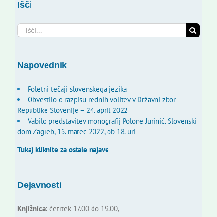
Išči
Search
for:
Napovednik
Poletni tečaji slovenskega jezika
Obvestilo o razpisu rednih volitev v Državni zbor
Republike Slovenije – 24. april 2022
Vabilo predstavitev monografij Polone Jurinić, Slovenski
dom Zagreb, 16. marec 2022, ob 18. uri
Tukaj kliknite za ostale najave
Dejavnosti
Knjižnica:
četrtek 17.00 do 19.00,