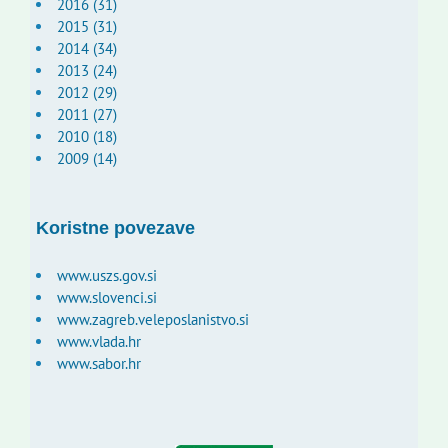
2016 (31)
2015 (31)
2014 (34)
2013 (24)
2012 (29)
2011 (27)
2010 (18)
2009 (14)
Koristne povezave
www.uszs.gov.si
www.slovenci.si
www.zagreb.veleposlanistvo.si
www.vlada.hr
www.sabor.hr