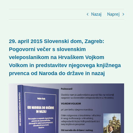
Slovenski dom Zagreb
Nazaj
Naprej
Svet
Kontakti
29. april 2015 Slovenski dom, Zagreb:
Pogovorni večer s slovenskim
veleposlanikom na Hrvaškem Vojkom
Novi odmev – naše glasilo
Volkom in predstavitev njegovega knjižnega
prvenca od Naroda do države in nazaj
Založništvo
Koristne informacije