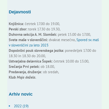
Dejavnosti
Knjižnica:
četrtek 17.00 do 19.00,
Pevski zbor:
torek 17.30 do 19.30,
Duhovna sekcija A. M. Slomšek:
petek 15.00 do 17.00,
Svete maše v slovenščini:
dvakrat mesečno,
Spored sv. maš
v slovenščini za leto 2023
Dopolnilni pouk slovenskega jezika:
ponedeljek 17.00 do
18.30 in 18.30 do 20.00,
Ustvarjalna delavnica Šopek:
četrtek 10.00 do 13.00,
Srečanja Prvi petek:
ob 18.00,
Predavanja, druženje:
ob sredah,
Klub
Moja dežela.
Arhiv novic
2022 (19)