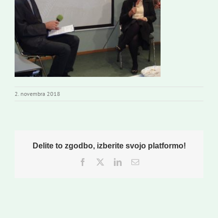
Novi odmev – naše glasilo
Založništvo
Koristne informacije
2. novembra 2018
Delite to zgodbo, izberite svojo platformo!
Facebook
Twitter
LinkedIn
Email