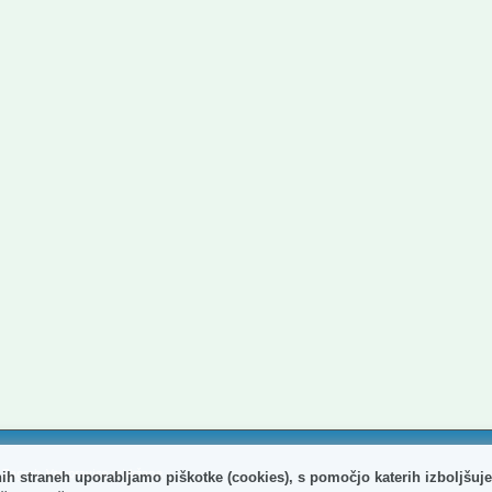
agreb. Vse pravice pridržane.
nih straneh uporabljamo piškotke (cookies), s pomočjo katerih izboljšu