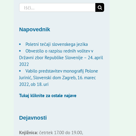
Search
for:
Napovednik
Poletni tečaji slovenskega jezika
Obvestilo o razpisu rednih volitev v
Državni zbor Republike Slovenije – 24. april
2022
Vabilo predstavitev monografij Polone
Jurinić, Slovenski dom Zagreb, 16. marec
2022, ob 18. uri
Tukaj kliknite za ostale najave
Dejavnosti
Knjižnica:
četrtek 17.00 do 19.00,