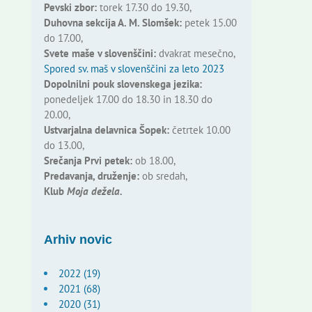
Pevski zbor:
torek 17.30 do 19.30,
Duhovna sekcija A. M. Slomšek:
petek 15.00
do 17.00,
Svete maše v slovenščini:
dvakrat mesečno,
Spored sv. maš v slovenščini za leto 2023
Dopolnilni pouk slovenskega jezika:
ponedeljek 17.00 do 18.30 in 18.30 do
20.00,
Ustvarjalna delavnica Šopek:
četrtek 10.00
do 13.00,
Srečanja Prvi petek:
ob 18.00,
Predavanja, druženje:
ob sredah,
Klub
Moja dežela.
Arhiv novic
2022 (19)
2021 (68)
2020 (31)