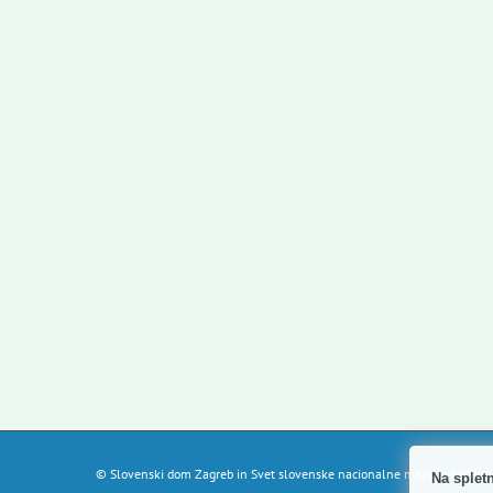
© Slovenski dom Zagreb in Svet slovenske nacionalne manjšine Mesta Z
Na splet