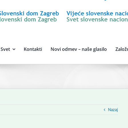
Svet
Kontakti
Novi odmev – naše glasilo
Založ
Nazaj