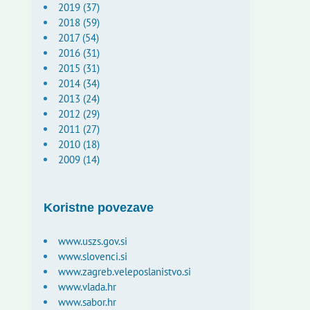
2019 (37)
2018 (59)
2017 (54)
2016 (31)
2015 (31)
2014 (34)
2013 (24)
2012 (29)
2011 (27)
2010 (18)
2009 (14)
Koristne povezave
www.uszs.gov.si
www.slovenci.si
www.zagreb.veleposlanistvo.si
www.vlada.hr
www.sabor.hr