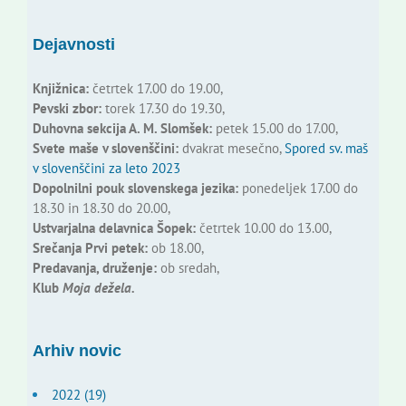
Dejavnosti
Knjižnica:
četrtek 17.00 do 19.00,
Pevski zbor:
torek 17.30 do 19.30,
Duhovna sekcija A. M. Slomšek:
petek 15.00 do 17.00,
Svete maše v slovenščini:
dvakrat mesečno,
Spored sv. maš
v slovenščini za leto 2023
Dopolnilni pouk slovenskega jezika:
ponedeljek 17.00 do
18.30 in 18.30 do 20.00,
Ustvarjalna delavnica Šopek:
četrtek 10.00 do 13.00,
Srečanja Prvi petek:
ob 18.00,
Predavanja, druženje:
ob sredah,
Klub
Moja dežela.
Arhiv novic
2022 (19)