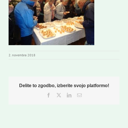
Novi odmev – naše glasilo
Založništvo
Koristne informacije
2. novembra 2018
Delite to zgodbo, izberite svojo platformo!
Facebook
Twitter
LinkedIn
Email