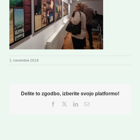
Novi odmev – naše glasilo
Založništvo
Koristne informacije
2. novembra 2018
Delite to zgodbo, izberite svojo platformo!
Facebook
Twitter
LinkedIn
Email