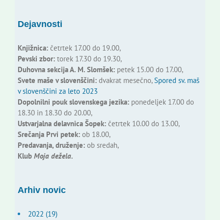
Dejavnosti
Knjižnica:
četrtek 17.00 do 19.00,
Pevski zbor:
torek 17.30 do 19.30,
Duhovna sekcija A. M. Slomšek:
petek 15.00 do 17.00,
Svete maše v slovenščini:
dvakrat mesečno,
Spored sv. maš
v slovenščini za leto 2023
Dopolnilni pouk slovenskega jezika:
ponedeljek 17.00 do
18.30 in 18.30 do 20.00,
Ustvarjalna delavnica Šopek:
četrtek 10.00 do 13.00,
Srečanja Prvi petek:
ob 18.00,
Predavanja, druženje:
ob sredah,
Klub
Moja dežela.
Arhiv novic
2022 (19)