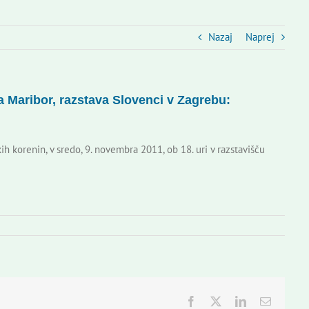
Nazaj
Naprej
ca Maribor, razstava Slovenci v Zagrebu:
h korenin, v sredo, 9. novembra 2011, ob 18. uri v razstavišču
Facebook
Twitter
LinkedIn
Email