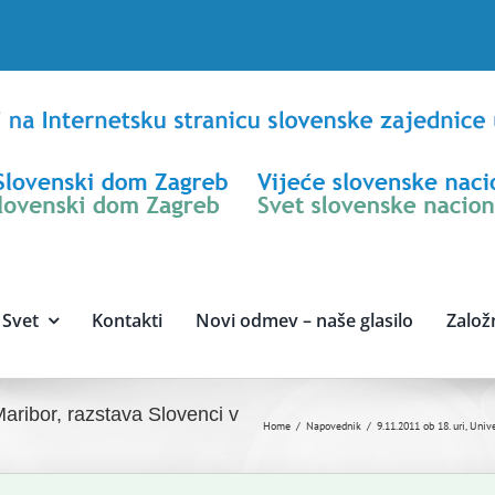
Svet
Kontakti
Novi odmev – naše glasilo
Založ
Maribor, razstava Slovenci v
Home
Napovednik
9.11.2011 ob 18. uri, Uni