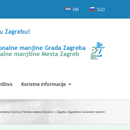
HR
SLO
ništvo
Koristne informacije
verzitetna knjižnica Maribor, razstava Slovenci v Zagrebu: Zagrebčani slovenskih korenin