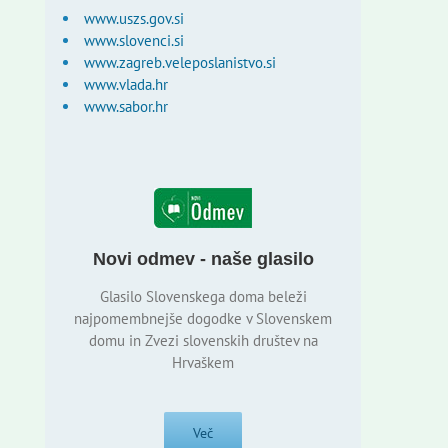
www.uszs.gov.si
www.slovenci.si
www.zagreb.veleposlanistvo.si
www.vlada.hr
www.sabor.hr
Novi odmev - naše glasilo
Glasilo Slovenskega doma beleži
najpomembnejše dogodke v Slovenskem
domu in Zvezi slovenskih društev na
Hrvaškem
Več