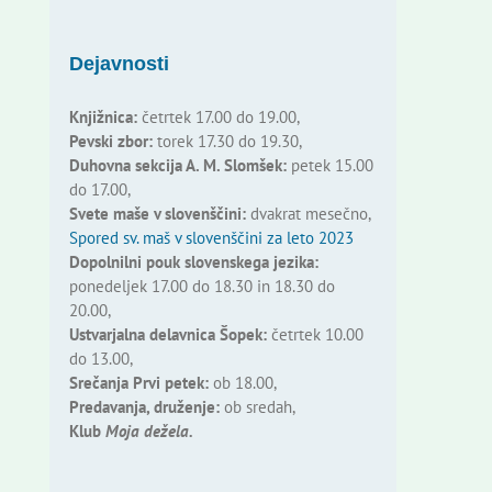
Dejavnosti
Knjižnica:
četrtek 17.00 do 19.00,
Pevski zbor:
torek 17.30 do 19.30,
Duhovna sekcija A. M. Slomšek:
petek 15.00
do 17.00,
Svete maše v slovenščini:
dvakrat mesečno,
Spored sv. maš v slovenščini za leto 2023
Dopolnilni pouk slovenskega jezika:
ponedeljek 17.00 do 18.30 in 18.30 do
20.00,
Ustvarjalna delavnica Šopek:
četrtek 10.00
do 13.00,
Srečanja Prvi petek:
ob 18.00,
Predavanja, druženje:
ob sredah,
Klub
Moja dežela.