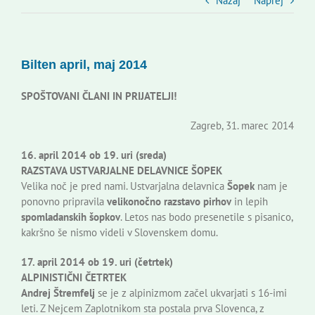
Slovenski dom Zagreb
Nazaj
Naprej
Svet
Bilten april, maj 2014
Kontakti
SPOŠTOVANI ČLANI IN PRIJATELJI!
Zagreb, 31. marec 2014
Novi odmev – naše glasilo
16. april 2014 ob 19. uri (sreda)
RAZSTAVA USTVARJALNE DELAVNICE ŠOPEK
Založništvo
Velika noč je pred nami. Ustvarjalna delavnica
Šopek
nam je
ponovno pripravila
velikonočno razstavo pirhov
in lepih
spomladanskih šopkov
. Letos nas bodo presenetile s pisanico,
Koristne informacije
kakršno še nismo videli v Slovenskem domu.
17. april 2014 ob 19. uri (četrtek)
ALPINISTIČNI ČETRTEK
Andrej Štremfelj
se je z alpinizmom začel ukvarjati s 16-imi
leti. Z Nejcem Zaplotnikom sta postala prva Slovenca, z