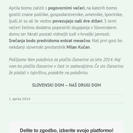
Aprila bomo začeli s
pogovornimi večeri
, na katerih bomo
gostili znane politike, gospodarstvenike, umetnike, športnike,
ljudi, ki so ali še vedno
povezujejo naši dve državi
. S temi
večeri želimo dodatno popestriti dogajanja v Slovenskem
domu ter hkrati postati vidnejši tudi v hrvaški javnosti.
Srečanja bodo predvidoma enkrat mesečno
. Naš prvi gost bo
nekdanji slovenski predsednik
Milan Kučan
.
Pošiljamo Vam položnico za plačilo članarine za leto 2014. Naj
vam bo plačilo članarine v čast in zadovoljstvo. Če ste članarino
že plačali v tajništvu, pozabite na položnico.
SLOVENSKI DOM – NAŠ DRUGI DOM
1. aprila 2014
Delite to zgodbo, izberite svojo platformo!