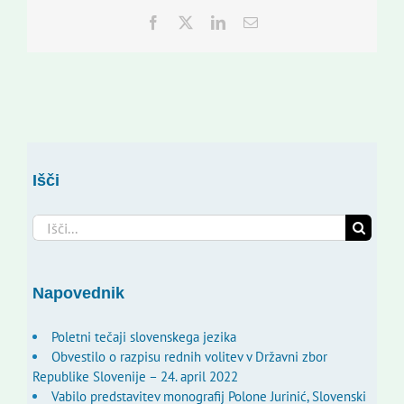
Facebook
Twitter
LinkedIn
Email
Išči
Search
for:
Napovednik
Poletni tečaji slovenskega jezika
Obvestilo o razpisu rednih volitev v Državni zbor
Republike Slovenije – 24. april 2022
Vabilo predstavitev monografij Polone Jurinić, Slovenski