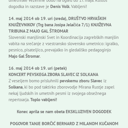
umetniške vezenine bodo na ogled do 17. maja. Kustos
dogodka in razstave je
Denis Volk
. Vabljeni!
14. maj 2014 ob 19. uri (sreda), DRUŠTVO HRVAŠKIH
KNJIŽEVNIKOV (Trg bana Josipa Jelačića 7/1) KNJIŽEVNA
TRIBUNA Z MAJO GAL ŠTROMAR
Slovenski manjšinski Svet in Koordinacija zagrebških manjšin
vabita na srečanje z vsestransko slovensko umetnico: igralko,
pesnico, pisateljico, prevajalko in gledališko pedagoginjo
Majo Gal Štromar
.
16. maj 2014 ob 19. uri (petek)
KONCERT PEVSKEGA ZBORA SLAVEC IZ SOLKANA
Z veseljem bomo prisluhnili
pevskemu zboru Slavec
iz
Solkana
, ki bo pod taktirko zborovodje Mirana Rustje zapel
nekaj ljudskih in umetnih pesmi iz svojega obsežnega
repertoarja.
Toplo vabljeni!
Konec aprila se nam obeta EKSKLUZIVEN DOGODEK
POGOVOR TANJE BORČIĆ BERNARD Z MILANOM KUČANOM