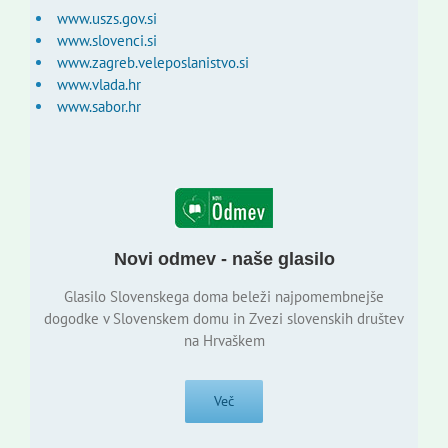
www.uszs.gov.si
www.slovenci.si
www.zagreb.veleposlanistvo.si
www.vlada.hr
www.sabor.hr
Novi odmev - naše glasilo
Glasilo Slovenskega doma beleži najpomembnejše
dogodke v Slovenskem domu in Zvezi slovenskih društev
na Hrvaškem
Več