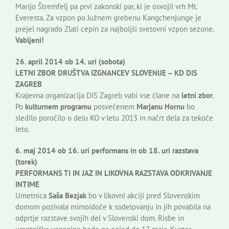
Marijo Štremfelj pa prvi zakonski par, ki je osvojil vrh Mt.
Everesta. Za vzpon po Južnem grebenu Kangchenjunge je
prejel nagrado Zlati cepin za najboljši svetovni vzpon sezone.
Vabljeni!
26. april 2014 ob 14. uri (sobota)
LETNI ZBOR DRUŠTVA IZGNANCEV SLOVENIJE – KD DIS
ZAGREB
Krajevna organizacija DIS Zagreb vabi vse člane na
letni zbor
.
Po
kulturnem programu
posvečenem
Marjanu Hornu
bo
sledilo poročilo o delu KO v letu 2013 in načrt dela za tekoče
leto.
6. maj 2014 ob 16. uri performans in ob 18. uri razstava
(torek)
PERFORMANS TI IN JAZ IN LIKOVNA RAZSTAVA ODKRIVANJE
INTIME
Umetnica
Saša Bezjak
bo v likovni akciji pred Slovenskim
domom pozivala mimoidoče k sodelovanju in jih povabila na
odprtje razstave svojih del v Slovenski dom. Risbe in