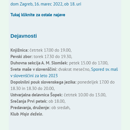
dom Zagreb, 16. marec 2022, ob 18. uri
Tukaj kliknite za ostale najave
Dejavnosti
Knjižnica:
četrtek 17.00 do 19.00,
Pevski zbor:
torek 17.30 do 19.30,
Duhovna sekcija A. M. Slomšek:
petek 15.00 do 17.00,
Svete maše v slovenščini:
dvakrat mesečno,
Spored sv. maš
v slovenščini za leto 2023
Dopolnilni pouk slovenskega jezika:
ponedeljek 17.00 do
18.30 in 18.30 do 20.00,
Ustvarjalna delavnica Šopek:
četrtek 10.00 do 13.00,
Srečanja Prvi petek:
ob 18.00,
Predavanja, druženje:
ob sredah,
Klub
Moja dežela.