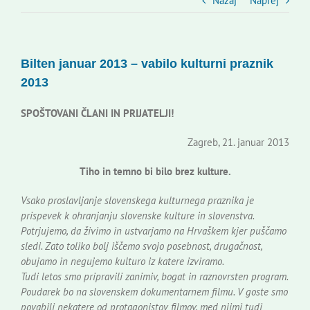
Slovenski dom Zagreb
Nazaj
Naprej
Svet
Bilten januar 2013 – vabilo kulturni praznik
2013
Kontakti
SPOŠTOVANI ČLANI IN PRIJATELJI!
Novi odmev – naše glasilo
Zagreb, 21. januar 2013
Tiho in temno bi bilo brez kulture.
Založništvo
Vsako proslavljanje slovenskega kulturnega praznika je
prispevek k ohranjanju slovenske kulture in slovenstva.
Koristne informacije
Potrjujemo, da živimo in ustvarjamo na Hrvaškem kjer puščamo
sledi. Zato toliko bolj iščemo svojo posebnost, drugačnost,
obujamo in negujemo kulturo iz katere izviramo.
Tudi letos smo pripravili zanimiv, bogat in raznovrsten program.
Poudarek bo na slovenskem dokumentarnem filmu. V goste smo
povabili nekatere od protagonistov filmov, med njimi tudi