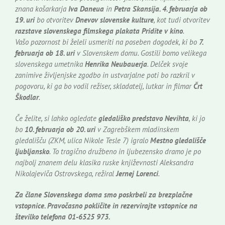
znana košarkarja
Iva Daneua
in
Petra Skansija. 4. februarja ob
19. uri
bo otvoritev
Dnevov slovenske kulture
, kot tudi otvoritev
razstave slovenskega filmskega plakata Pridite v kino
.
Vašo pozornost bi želeli usmeriti na poseben dogodek, ki bo
7.
februarja ob 18. uri
v Slovenskem domu. Gostili bomo velikega
slovenskega umetnika
Henrika Neubauerja
. Delček svoje
zanimive življenjske zgodbo in ustvarjalne poti bo razkril v
pogovoru, ki ga bo vodil režiser, skladatelj, lutkar in filmar
Črt
Škodlar
.
Če želite, si lahko ogledate
gledališko predstavo Nevihta
, ki jo
bo
10. februarja ob 20. uri
v Zagrebškem mladinskem
gledališču (ZKM, ulica Nikole Tesle 7) igralo
Mestno gledališče
ljubljansko
. To tragično družbeno in ljubezensko dramo je po
najbolj znanem delu klasika ruske književnosti Aleksandra
Nikolajeviča Ostrovskega, režiral
Jernej Lorenci
.
Za člane Slovenskega doma smo poskrbeli za brezplačne
vstopnice. Pravočasno pokličite in rezervirajte vstopnice na
številko telefona 01-6525 973.