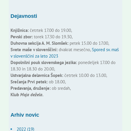
Dejavnosti
Knjižnica:
četrtek 17.00 do 19.00,
Pevski zbor:
torek 17.30 do 19.30,
Duhovna sekcija A. M. Slomšek:
petek 15.00 do 17.00,
Svete maše v slovenščini:
dvakrat mesečno,
Spored sv. maš
v slovenščini za leto 2023
Dopolnilni pouk slovenskega jezika:
ponedeljek 17.00 do
18.30 in 18.30 do 20.00,
Ustvarjalna delavnica Šopek:
četrtek 10.00 do 13.00,
Srečanja Prvi petek:
ob 18.00,
Predavanja, druženje:
ob sredah,
Klub
Moja dežela.
Arhiv novic
2022 (19)