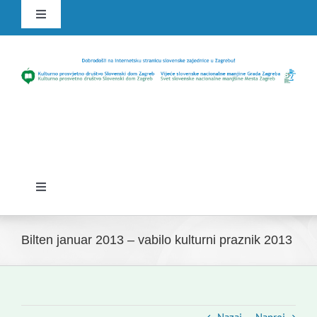
Skip
Toggle
to
Navigation
content
HR
SLO
Toggle
Navigation
Domov
Bilten januar 2013 – vabilo kulturni praznik 2013
Novice