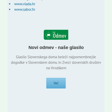
www.vlada.hr
www.sabor.hr
Novi odmev - naše glasilo
Glasilo Slovenskega doma beleži najpomembnejše
dogodke v Slovenskem domu in Zvezi slovenskih društev
na Hrvaškem
Več