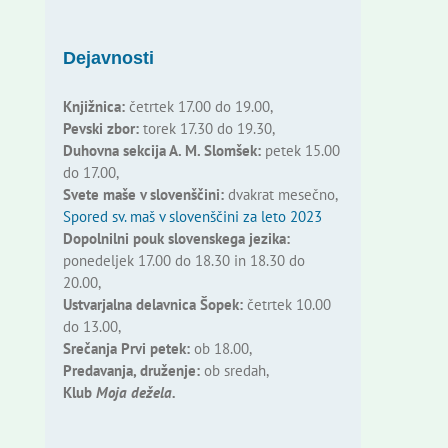
Dejavnosti
Knjižnica:
četrtek 17.00 do 19.00,
Pevski zbor:
torek 17.30 do 19.30,
Duhovna sekcija A. M. Slomšek:
petek 15.00
do 17.00,
Svete maše v slovenščini:
dvakrat mesečno,
Spored sv. maš v slovenščini za leto 2023
Dopolnilni pouk slovenskega jezika:
ponedeljek 17.00 do 18.30 in 18.30 do
20.00,
Ustvarjalna delavnica Šopek:
četrtek 10.00
do 13.00,
Srečanja Prvi petek:
ob 18.00,
Predavanja, druženje:
ob sredah,
Klub
Moja dežela.