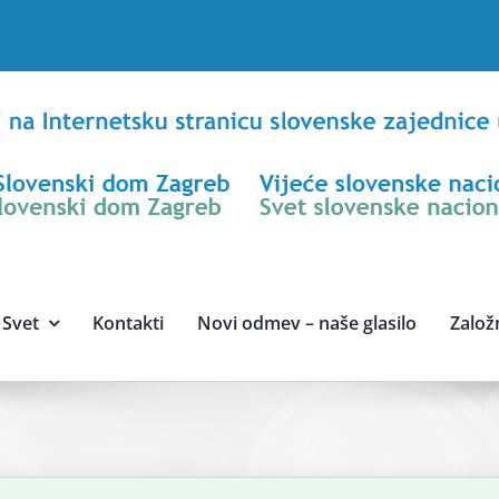
Svet
Kontakti
Novi odmev – naše glasilo
Založ