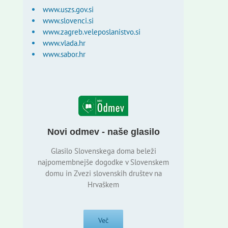
www.uszs.gov.si
www.slovenci.si
www.zagreb.veleposlanistvo.si
www.vlada.hr
www.sabor.hr
Novi odmev - naše glasilo
Glasilo Slovenskega doma beleži
najpomembnejše dogodke v Slovenskem
domu in Zvezi slovenskih društev na
Hrvaškem
Več