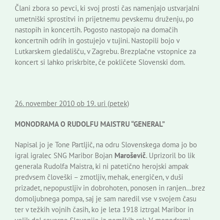
Člani zbora so pevci, ki svoj prosti čas namenjajo ustvarjalni
umetniški sprostitvi in prijetnemu pevskemu druženju, po
nastopih in koncertih. Pogosto nastopajo na domačih
koncertnih odrih in gostujejo v tujini. Nastopili bojo v
Lutkarskem gledališču, v Zagrebu. Brezplačne vstopnice za
koncert si lahko priskrbite, če pokličete Slovenski dom.
26. november 2010 ob 19. uri (petek)
MONODRAMA O RUDOLFU MAISTRU “GENERAL”
Napisal jo je Tone Partljič, na odru Slovenskega doma jo bo
igral igralec SNG Maribor Bojan
Maroševič
. Uprizoril bo lik
generala Rudolfa Maistra, ki ni patetično herojski ampak
predvsem človeški – zmotljiv, mehak, energičen, v duši
prizadet, nepopustljiv in dobrohoten, ponosen in ranjen…brez
domoljubnega pompa, saj je sam naredil vse v svojem času
ter v težkih vojnih časih, ko je leta 1918 iztrgal Maribor in