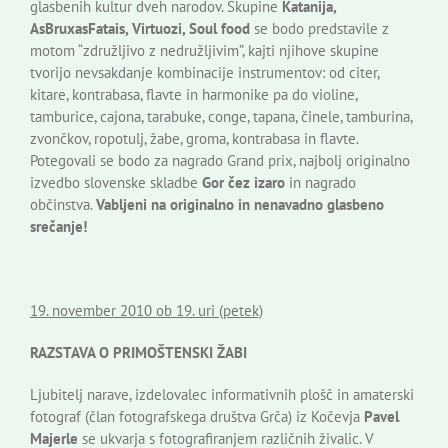
glasbenih kultur dveh narodov. Skupine
Katanija,
AsBruxasFatais, Virtuozi, Soul food
se bodo predstavile z
motom “združljivo z nedružljivim”, kajti njihove skupine
tvorijo nevsakdanje kombinacije instrumentov: od citer,
kitare, kontrabasa, flavte in harmonike pa do violine,
tamburice, cajona, tarabuke, conge, tapana, činele, tamburina,
zvončkov, ropotulj, žabe, groma, kontrabasa in flavte.
Potegovali se bodo za nagrado Grand prix, najbolj originalno
izvedbo slovenske skladbe
Gor čez izaro
in nagrado
občinstva.
Vabljeni na originalno in nenavadno glasbeno
srečanje!
19. november 2010 ob 19. uri (petek)
RAZSTAVA O PRIMOŠTENSKI ŽABI
Ljubitelj narave, izdelovalec informativnih plošč in amaterski
fotograf (član fotografskega društva Grča) iz Kočevja
Pavel
Majerle
se ukvarja s fotografiranjem različnih živalic. V