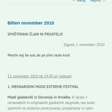
Slovenski dom Zagreb
Nazaj
Naprej
Svet
Bilten november 2010
Kontakti
SPOŠTOVANI ČLANI IN PRIJATELJI!
Zagreb, 5. november 2010
Novi odmev – naše glasilo
Martin naj bo suh, da po zimi raste kruh.
Založništvo
13. november 2010 ob 19.30 uri (sobota)
Koristne informacije
1. MEDNARODNI MUSIC EXTREME FESTIVAL
Mladi glasbeniki iz Slovenije in Hrvaške
, ki igrajo v
nenavadnih in originalnih glasbenih skupinah, nas bodo
spomnili na stoletno povezovanje, prepletanje in vpliv