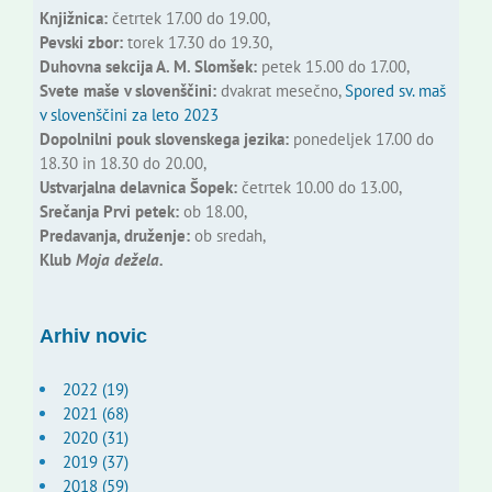
Knjižnica:
četrtek 17.00 do 19.00,
Pevski zbor:
torek 17.30 do 19.30,
Duhovna sekcija A. M. Slomšek:
petek 15.00 do 17.00,
Svete maše v slovenščini:
dvakrat mesečno,
Spored sv. maš
v slovenščini za leto 2023
Dopolnilni pouk slovenskega jezika:
ponedeljek 17.00 do
18.30 in 18.30 do 20.00,
Ustvarjalna delavnica Šopek:
četrtek 10.00 do 13.00,
Srečanja Prvi petek:
ob 18.00,
Predavanja, druženje:
ob sredah,
Klub
Moja dežela.
Arhiv novic
2022 (19)
2021 (68)
2020 (31)
2019 (37)
2018 (59)