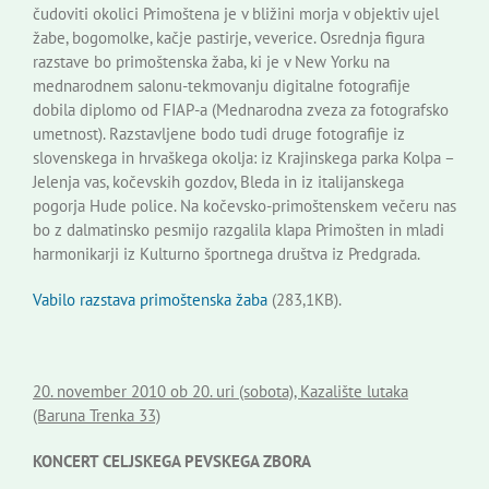
čudoviti okolici Primoštena je v bližini morja v objektiv ujel
žabe, bogomolke, kačje pastirje, veverice. Osrednja figura
razstave bo primoštenska žaba, ki je v New Yorku na
mednarodnem salonu-tekmovanju digitalne fotografije
dobila diplomo od FIAP-a (Mednarodna zveza za fotografsko
umetnost). Razstavljene bodo tudi druge fotografije iz
slovenskega in hrvaškega okolja: iz Krajinskega parka Kolpa –
Jelenja vas, kočevskih gozdov, Bleda in iz italijanskega
pogorja Hude police. Na kočevsko-primoštenskem večeru nas
bo z dalmatinsko pesmijo razgalila klapa Primošten in mladi
harmonikarji iz Kulturno športnega društva iz Predgrada.
Vabilo razstava primoštenska žaba
(283,1KB).
20. november 2010 ob 20. uri (sobota), Kazalište lutaka
(Baruna Trenka 33)
KONCERT CELJSKEGA PEVSKEGA ZBORA