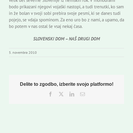
velik del severne Slovenije iz nemških rok. V monodrami
bodo prikazani njegovi vojaški nastopi, a tudi trenutki, ko sam
in že bolan v svoji sobi prebira svoje pesmi, ki se danes tudi
pojejo, se vdaja spominom. Za eno uro bo z nami, a upamo, da
bo potem v nas ostal še vsaj nekaj časa.
SLOVENSKI DOM – NAŠ DRUGI DOM
5. novembra 2010
Delite to zgodbo, izberite svojo platformo!
Facebook
Twitter
LinkedIn
Email