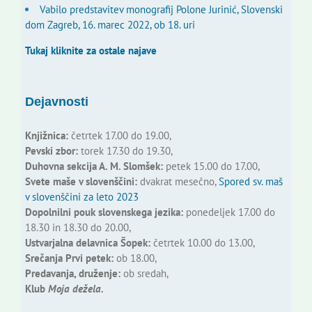
Vabilo predstavitev monografij Polone Jurinić, Slovenski
dom Zagreb, 16. marec 2022, ob 18. uri
Tukaj kliknite za ostale najave
Dejavnosti
Knjižnica:
četrtek 17.00 do 19.00,
Pevski zbor:
torek 17.30 do 19.30,
Duhovna sekcija A. M. Slomšek:
petek 15.00 do 17.00,
Svete maše v slovenščini:
dvakrat mesečno,
Spored sv. maš
v slovenščini za leto 2023
Dopolnilni pouk slovenskega jezika:
ponedeljek 17.00 do
18.30 in 18.30 do 20.00,
Ustvarjalna delavnica Šopek:
četrtek 10.00 do 13.00,
Srečanja Prvi petek:
ob 18.00,
Predavanja, druženje:
ob sredah,
Klub
Moja dežela.