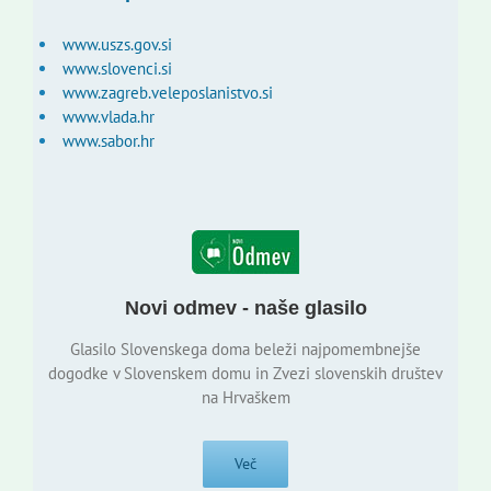
www.uszs.gov.si
www.slovenci.si
www.zagreb.veleposlanistvo.si
www.vlada.hr
www.sabor.hr
Novi odmev - naše glasilo
Glasilo Slovenskega doma beleži najpomembnejše
dogodke v Slovenskem domu in Zvezi slovenskih društev
na Hrvaškem
Več