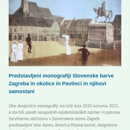
Slovenski dom Zagreb
Svet
Kontakti
Novi odmev – naše glasilo
Predstavljeni monografiji Slovenske barve
Založništvo
Zagreba in okolice in Pavlinci in njihovi
samostani
Koristne informacije
Obe dvojezični monografiji sta izšli leta 2020 oziroma 2021,
a sta bili zaradi neugodnih epidemioloških razmer in potresa
številnemu občinstvu v Slovenskem domu Zagreb
predstavljeni šele danes. Avtorica Polona Jurinić, dolgoletna