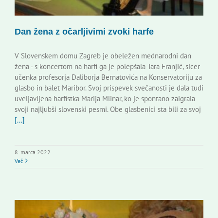
Dan žena z očarljivimi zvoki harfe
V Slovenskem domu Zagreb je obeležen mednarodni dan
žena - s koncertom na harfi ga je polepšala Tara Franjić, sicer
učenka profesorja Daliborja Bernatovića na Konservatoriju za
glasbo in balet Maribor. Svoj prispevek svečanosti je dala tudi
uveljavljena harfistka Marija Mlinar, ko je spontano zaigrala
svoji najljubši slovenski pesmi. Obe glasbenici sta bili za svoj
[...]
8. marca 2022
Več