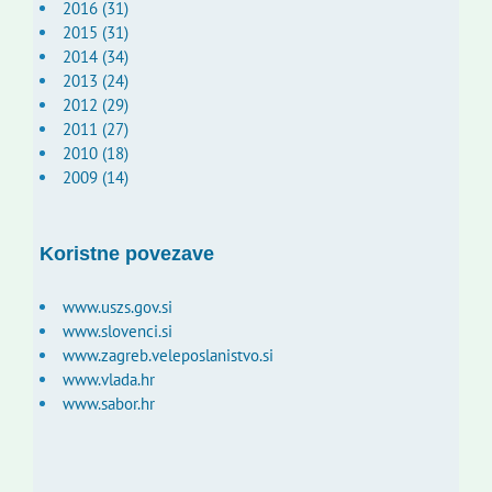
2016 (31)
2015 (31)
2014 (34)
2013 (24)
2012 (29)
2011 (27)
2010 (18)
2009 (14)
Koristne povezave
www.uszs.gov.si
www.slovenci.si
www.zagreb.veleposlanistvo.si
www.vlada.hr
www.sabor.hr