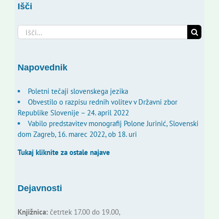
Išči
Search
for:
Napovednik
Poletni tečaji slovenskega jezika
Obvestilo o razpisu rednih volitev v Državni zbor
Republike Slovenije – 24. april 2022
Vabilo predstavitev monografij Polone Jurinić, Slovenski
dom Zagreb, 16. marec 2022, ob 18. uri
Tukaj kliknite za ostale najave
Dejavnosti
Knjižnica:
četrtek 17.00 do 19.00,