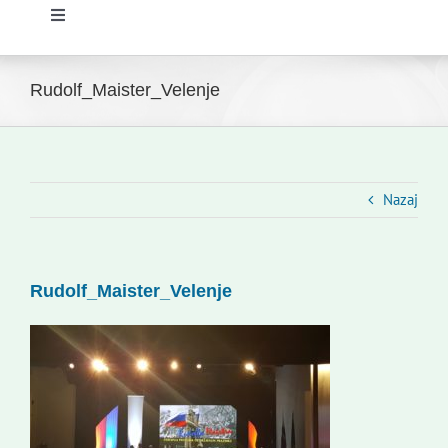
Toggle
Navigation
Domov
Rudolf_Maister_Velenje
Novice
Slovenski dom Zagreb
Nazaj
Svet
Rudolf_Maister_Velenje
Kontakti
Novi odmev – naše glasilo