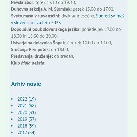
Pevski zbor:
torek 17.30 do 19.30,
Duhovna sekcija A. M. Slomšek:
petek 15.00 do 17.00,
Svete maše v slovenščini:
dvakrat mesečno,
Spored sv. maš
v slovenščini za leto 2023
Dopolnilni pouk slovenskega jezika:
ponedeljek 17.00 do
18.30 in 18.30 do 20.00,
Ustvarjalna delavnica Šopek:
četrtek 10.00 do 13.00,
Srečanja Prvi petek:
ob 18.00,
Predavanja, druženje:
ob sredah,
Klub
Moja dežela.
Arhiv novic
2022 (19)
2021 (68)
2020 (31)
2019 (37)
2018 (59)
2017 (54)