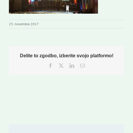
Založništvo
Koristne informacije
23. novembra 2017
Delite to zgodbo, izberite svojo platformo!
Facebook
Twitter
LinkedIn
Email