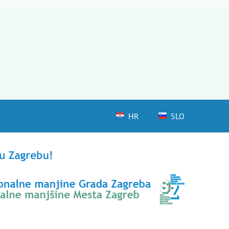
HR
SLO