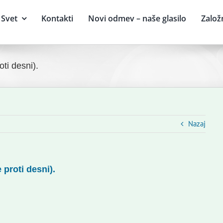
Svet
Kontakti
Novi odmev – naše glasilo
Založ
ti desni).
Nazaj
 proti desni).