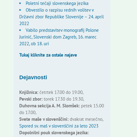
Poletni tečaji slovenskega jezika
Obvestilo o razpisu rednih volitev v
Državni zbor Republike Slovenije – 24. april
2022
Vabilo predstavitev monografij Polone
Jurinić, Slovenski dom Zagreb, 16. marec
2022, ob 18. uri
Tukaj kliknite za ostale najave
Dejavnosti
Knjižnica:
četrtek 17.00 do 19.00,
Pevski zbor:
torek 17.30 do 19.30,
Duhovna sekcija A. M. Slomšek:
petek 15.00
do 17.00,
Svete maše v slovenščini:
dvakrat mesečno,
Spored sv. maš v slovenščini za leto 2023
Dopolnilni pouk slovenskega jezika: