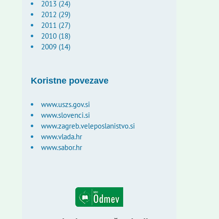
2013 (24)
2012 (29)
2011 (27)
2010 (18)
2009 (14)
Koristne povezave
www.uszs.gov.si
www.slovenci.si
www.zagreb.veleposlanistvo.si
www.vlada.hr
www.sabor.hr