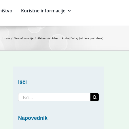
ništvo
Koristne informacije
Home
Dan reformacije
Aleksander Arhar in Andrej Perhaj (od leve proti desni).
Išči
Search
for:
Napovednik