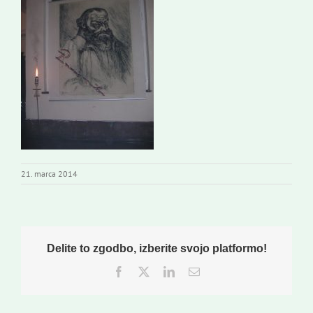
Novi odmev – naše glasilo
Založništvo
Koristne informacije
21. marca 2014
Delite to zgodbo, izberite svojo platformo!
Facebook
Twitter
LinkedIn
Email