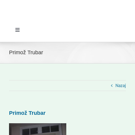
Toggle
Navigation
Domov
Primož Trubar
Novice
Slovenski dom Zagreb
Nazaj
Svet
Primož Trubar
Kontakti