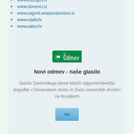
www.slovenci.si
www.zagreb.veleposlanistvo.si
www.vlada.hr
www.sabor.hr
Novi odmev - naše glasilo
Glasilo Slovenskega doma beleži najpomembnejše
dogodke v Slovenskem domu in Zvezi slovenskih društev
na Hrvaškem
Več