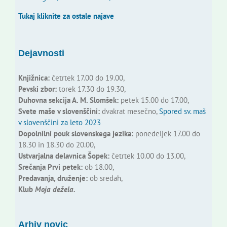
Tukaj kliknite za ostale najave
Dejavnosti
Knjižnica:
četrtek 17.00 do 19.00,
Pevski zbor:
torek 17.30 do 19.30,
Duhovna sekcija A. M. Slomšek:
petek 15.00 do 17.00,
Svete maše v slovenščini:
dvakrat mesečno,
Spored sv. maš
v slovenščini za leto 2023
Dopolnilni pouk slovenskega jezika:
ponedeljek 17.00 do
18.30 in 18.30 do 20.00,
Ustvarjalna delavnica Šopek:
četrtek 10.00 do 13.00,
Srečanja Prvi petek:
ob 18.00,
Predavanja, druženje:
ob sredah,
Klub
Moja dežela.
Arhiv novic