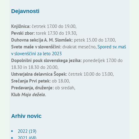
Dejavnosti
Knjižnica:
četrtek 17.00 do 19.00,
Pevski zbor:
torek 17.30 do 19.30,
Duhovna sekcija A. M. Slomšek:
petek 15.00 do 17.00,
Svete maše v slovenščini:
dvakrat mesečno,
Spored sv. maš
v slovenščini za leto 2023
Dopolnilni pouk slovenskega jezika:
ponedeljek 17.00 do
18.30 in 18.30 do 20.00,
Ustvarjalna delavnica Šopek:
četrtek 10.00 do 13.00,
Srečanja Prvi petek:
ob 18.00,
Predavanja, druženje:
ob sredah,
Klub
Moja dežela.
Arhiv novic
2022 (19)
2021 (68)