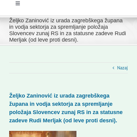
Toggle
Navigation
Domov
Željko Zaninović iz urada zagrebškega župana
in vodja sektorja za spremljanje položaja
Slovencev zunaj RS in za statusne zadeve Rudi
Novice
Merljak (od leve proti desni).
Slovenski dom Zagreb
Nazaj
Svet
Željko Zaninović iz urada zagrebškega
Kontakti
župana in vodja sektorja za spremljanje
položaja Slovencev zunaj RS in za statusne
Novi odmev – naše glasilo
zadeve Rudi Merljak (od leve proti desni).