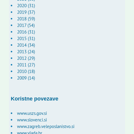
2020 (31)
2019 (37)
2018 (59)
2017 (54)
2016 (31)
2015 (31)
2014 (34)
2013 (24)
2012 (29)
2011 (27)
2010 (18)
2009 (14)
Koristne povezave
www.uszs.gov.si
www.slovenci.si
www.zagreb.veleposlanistvo.si
www.vlada.hr