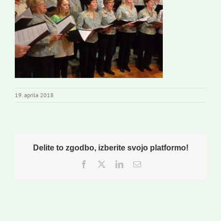
Novi odmev – naše glasilo
Založništvo
Koristne informacije
19. aprila 2018
Delite to zgodbo, izberite svojo platformo!
Facebook
Twitter
LinkedIn
Email