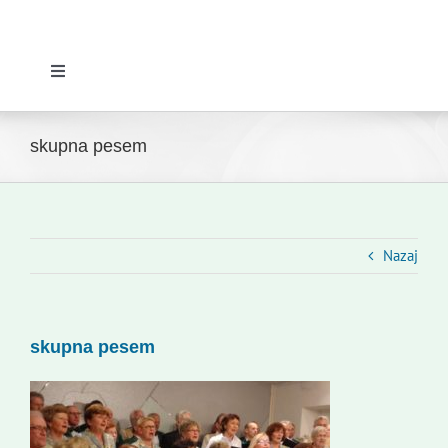
Toggle
Navigation
Domov
skupna pesem
Novice
Slovenski dom Zagreb
Nazaj
Svet
skupna pesem
Kontakti