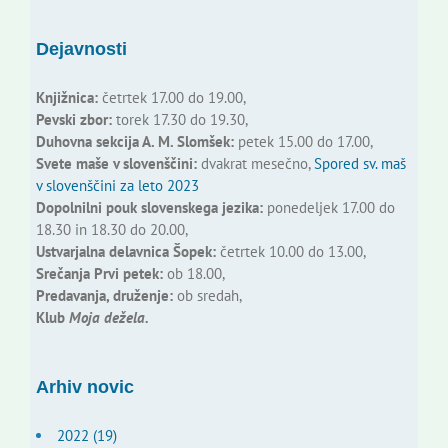
Dejavnosti
Knjižnica:
četrtek 17.00 do 19.00,
Pevski zbor:
torek 17.30 do 19.30,
Duhovna sekcija A. M. Slomšek:
petek 15.00 do 17.00,
Svete maše v slovenščini:
dvakrat mesečno,
Spored sv. maš
v slovenščini za leto 2023
Dopolnilni pouk slovenskega jezika:
ponedeljek 17.00 do
18.30 in 18.30 do 20.00,
Ustvarjalna delavnica Šopek:
četrtek 10.00 do 13.00,
Srečanja Prvi petek:
ob 18.00,
Predavanja, druženje:
ob sredah,
Klub
Moja dežela.
Arhiv novic
2022 (19)