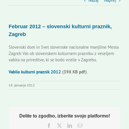
Slovenski dom Zagreb
Nazaj
Naprej
Svet
Februar 2012 – slovenski kulturni praznik,
Zagreb
Kontakti
Slovenski dom in Svet slovenske nacionalne manjšine Mesta
Zagreb Vas ob slovenskem kulturnem prazniku z veseljem
Novi odmev – naše glasilo
vabita na prireditve, ki se bodo vrstile v Zagrebu.
Vabilo kulturni praznik 2012
(398 KB pdf)
.
Založništvo
18. januarja 2012
Koristne informacije
Delite to zgodbo, izberite svojo platformo!
Facebook
Twitter
LinkedIn
Email