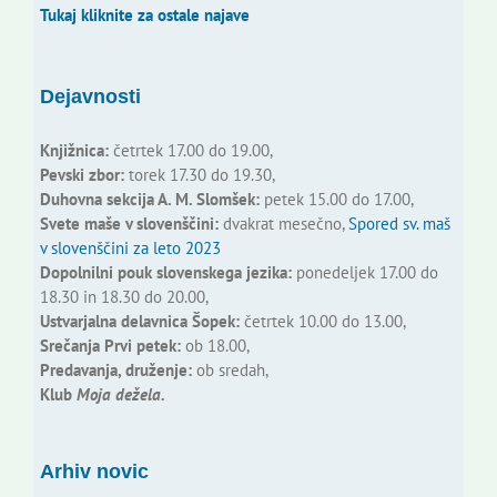
Tukaj kliknite za ostale najave
Dejavnosti
Knjižnica:
četrtek 17.00 do 19.00,
Pevski zbor:
torek 17.30 do 19.30,
Duhovna sekcija A. M. Slomšek:
petek 15.00 do 17.00,
Svete maše v slovenščini:
dvakrat mesečno,
Spored sv. maš
v slovenščini za leto 2023
Dopolnilni pouk slovenskega jezika:
ponedeljek 17.00 do
18.30 in 18.30 do 20.00,
Ustvarjalna delavnica Šopek:
četrtek 10.00 do 13.00,
Srečanja Prvi petek:
ob 18.00,
Predavanja, druženje:
ob sredah,
Klub
Moja dežela.
Arhiv novic