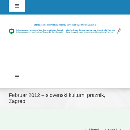
Skip
Toggle
to
Navigation
content
HR
SLO
Toggle
Navigation
Domov
Februar 2012 – slovenski kulturni praznik,
Zagreb
Novice