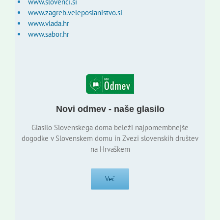
www.slovenci.si
www.zagreb.veleposlanistvo.si
www.vlada.hr
www.sabor.hr
Novi odmev - naše glasilo
Glasilo Slovenskega doma beleži najpomembnejše
dogodke v Slovenskem domu in Zvezi slovenskih društev
na Hrvaškem
Več