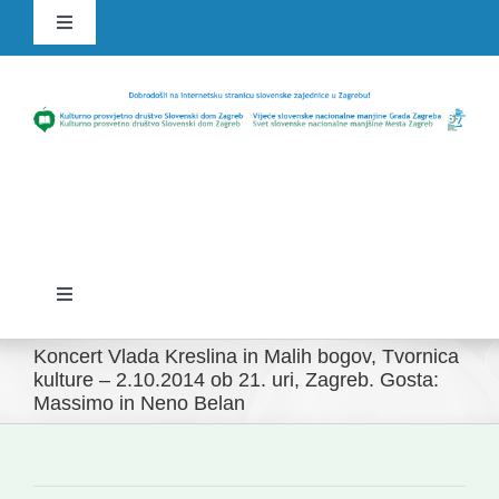
Skip
Toggle
to
Navigation
content
HR
SLO
Toggle
Navigation
Domov
Koncert Vlada Kreslina in Malih bogov, Tvornica
kulture – 2.10.2014 ob 21. uri, Zagreb. Gosta:
Massimo in Neno Belan
Novice