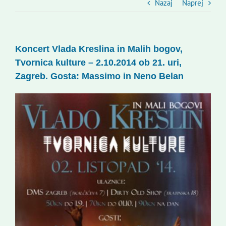
Slovenski dom Zagreb
Nazaj
Naprej
Svet
Koncert Vlada Kreslina in Malih bogov,
Tvornica kulture – 2.10.2014 ob 21. uri,
Kontakti
Zagreb. Gosta: Massimo in Neno Belan
Novi odmev – naše glasilo
Založništvo
Koristne informacije