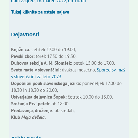
dom Zagreb, 16. marec 2022, ob 18. uri
Tukaj kliknite za ostale najave
Dejavnosti
Knjižnica:
četrtek 17.00 do 19.00,
Pevski zbor:
torek 17.30 do 19.30,
Duhovna sekcija A. M. Slomšek:
petek 15.00 do 17.00,
Svete maše v slovenščini:
dvakrat mesečno,
Spored sv. maš
v slovenščini za leto 2023
Dopolnilni pouk slovenskega jezika:
ponedeljek 17.00 do
18.30 in 18.30 do 20.00,
Ustvarjalna delavnica Šopek:
četrtek 10.00 do 13.00,
Srečanja Prvi petek:
ob 18.00,
Predavanja, druženje:
ob sredah,
Klub
Moja dežela.