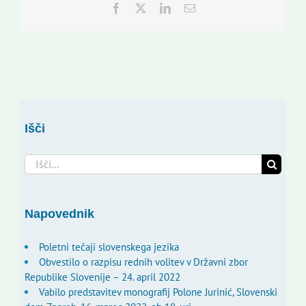
Facebook
Twitter
LinkedIn
Email
Išči
Search
for:
Napovednik
Poletni tečaji slovenskega jezika
Obvestilo o razpisu rednih volitev v Državni zbor
Republike Slovenije – 24. april 2022
Vabilo predstavitev monografij Polone Jurinić, Slovenski