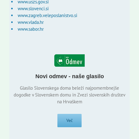
www.uszs.gov.si
www.slovenci.si
www.zagreb.veleposlanistvo.si
www.vlada.hr
www.sabor.hr
Novi odmev - naše glasilo
Glasilo Slovenskega doma beleži najpomembnejše
dogodke v Slovenskem domu in Zvezi slovenskih društev
na Hrvaškem
Več