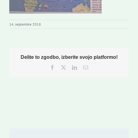
Založništvo
Koristne informacije
14. septembra 2018
Delite to zgodbo, izberite svojo platformo!
Facebook
Twitter
LinkedIn
Email