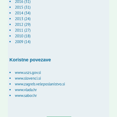
2016 (31)
2015 (31)
2014 (34)
2013 (24)
2012 (29)
2011 (27)
2010 (18)
2009 (14)
Koristne povezave
www.uszs.gov.si
www.slovenci.si
www.zagreb.veleposlanistvo.si
www.vlada.hr
www.sabor.hr