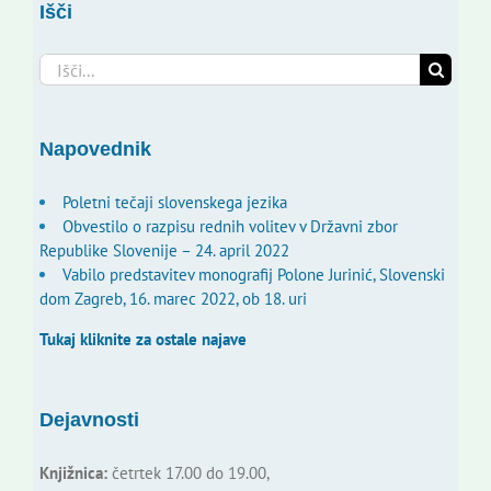
Išči
Search
for:
Napovednik
Poletni tečaji slovenskega jezika
Obvestilo o razpisu rednih volitev v Državni zbor
Republike Slovenije – 24. april 2022
Vabilo predstavitev monografij Polone Jurinić, Slovenski
dom Zagreb, 16. marec 2022, ob 18. uri
Tukaj kliknite za ostale najave
Dejavnosti
Knjižnica:
četrtek 17.00 do 19.00,