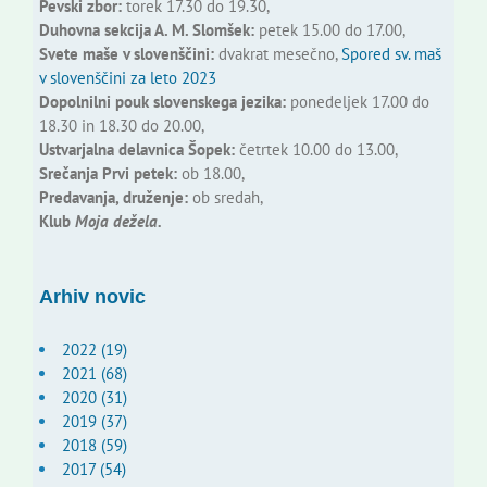
Pevski zbor:
torek 17.30 do 19.30,
Duhovna sekcija A. M. Slomšek:
petek 15.00 do 17.00,
Svete maše v slovenščini:
dvakrat mesečno,
Spored sv. maš
v slovenščini za leto 2023
Dopolnilni pouk slovenskega jezika:
ponedeljek 17.00 do
18.30 in 18.30 do 20.00,
Ustvarjalna delavnica Šopek:
četrtek 10.00 do 13.00,
Srečanja Prvi petek:
ob 18.00,
Predavanja, druženje:
ob sredah,
Klub
Moja dežela.
Arhiv novic
2022 (19)
2021 (68)
2020 (31)
2019 (37)
2018 (59)
2017 (54)