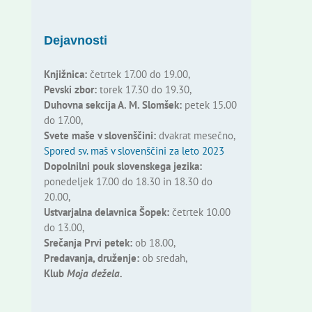
Dejavnosti
Knjižnica:
četrtek 17.00 do 19.00,
Pevski zbor:
torek 17.30 do 19.30,
Duhovna sekcija A. M. Slomšek:
petek 15.00
do 17.00,
Svete maše v slovenščini:
dvakrat mesečno,
Spored sv. maš v slovenščini za leto 2023
Dopolnilni pouk slovenskega jezika:
ponedeljek 17.00 do 18.30 in 18.30 do
20.00,
Ustvarjalna delavnica Šopek:
četrtek 10.00
do 13.00,
Srečanja Prvi petek:
ob 18.00,
Predavanja, druženje:
ob sredah,
Klub
Moja dežela.