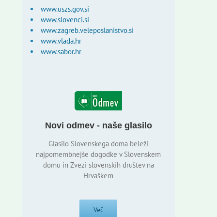
www.uszs.gov.si
www.slovenci.si
www.zagreb.veleposlanistvo.si
www.vlada.hr
www.sabor.hr
Novi odmev - naše glasilo
Glasilo Slovenskega doma beleži
najpomembnejše dogodke v Slovenskem
domu in Zvezi slovenskih društev na
Hrvaškem
Več