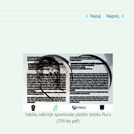
Nazaj
Naprej
Vabilo, odkritje spominske plošče Iztoku Pucu
(799 kb pdf)