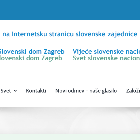
Svet
Kontakti
Novi odmev – naše glasilo
Založ