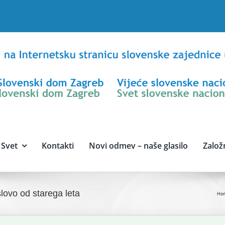
Svet
Kontakti
Novi odmev – naše glasilo
Založ
lovo od starega leta
Ho