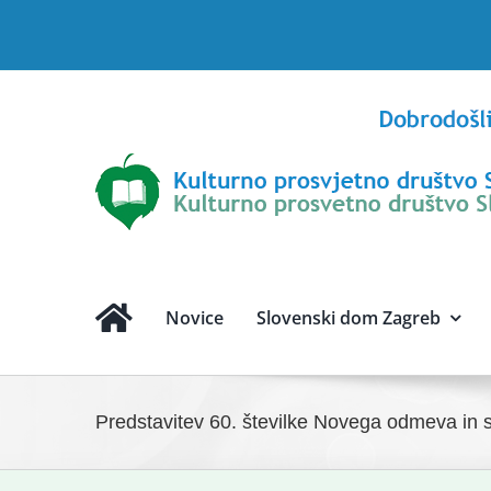
Skip
to
content
Novice
Slovenski dom Zagreb
Predstavitev 60. številke Novega odmeva in s