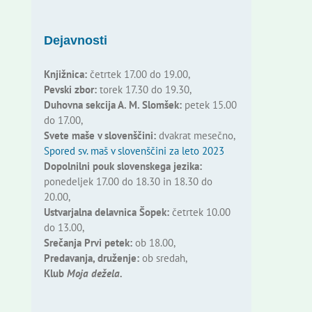
Dejavnosti
Knjižnica:
četrtek 17.00 do 19.00,
Pevski zbor:
torek 17.30 do 19.30,
Duhovna sekcija A. M. Slomšek:
petek 15.00
do 17.00,
Svete maše v slovenščini:
dvakrat mesečno,
Spored sv. maš v slovenščini za leto 2023
Dopolnilni pouk slovenskega jezika:
ponedeljek 17.00 do 18.30 in 18.30 do
20.00,
Ustvarjalna delavnica Šopek:
četrtek 10.00
do 13.00,
Srečanja Prvi petek:
ob 18.00,
Predavanja, druženje:
ob sredah,
Klub
Moja dežela.