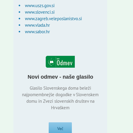
www.uszs.gov.si
www.slovenci.si
www.zagreb.veleposlanistvo.si
www.vlada.hr
www.sabor.hr
Novi odmev - naše glasilo
Glasilo Slovenskega doma beleži
najpomembnejše dogodke v Slovenskem
domu in Zvezi slovenskih društev na
Hrvaškem
Več