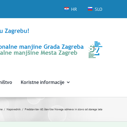
HR
SLO
ništvo
Koristne informacije
me
Napovednik
Predstavitev 60. številke Novega odmeva in slovo od starega leta