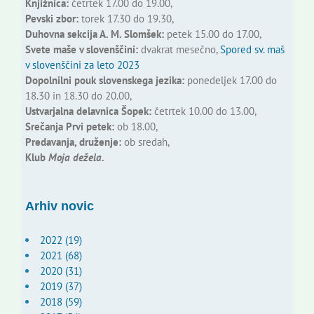
Knjižnica:
četrtek 17.00 do 19.00,
Pevski zbor:
torek 17.30 do 19.30,
Duhovna sekcija A. M. Slomšek:
petek 15.00 do 17.00,
Svete maše v slovenščini:
dvakrat mesečno,
Spored sv. maš
v slovenščini za leto 2023
Dopolnilni pouk slovenskega jezika:
ponedeljek 17.00 do
18.30 in 18.30 do 20.00,
Ustvarjalna delavnica Šopek:
četrtek 10.00 do 13.00,
Srečanja Prvi petek:
ob 18.00,
Predavanja, druženje:
ob sredah,
Klub
Moja dežela.
Arhiv novic
2022 (19)
2021 (68)
2020 (31)
2019 (37)
2018 (59)