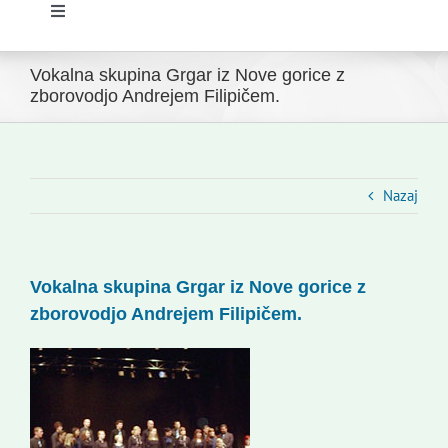
Toggle
Navigation
Domov
Vokalna skupina Grgar iz Nove gorice z
zborovodjo Andrejem Filipičem.
Novice
Slovenski dom Zagreb
Nazaj
Svet
Vokalna skupina Grgar iz Nove gorice z
zborovodjo Andrejem Filipičem.
Kontakti
Novi odmev – naše glasilo