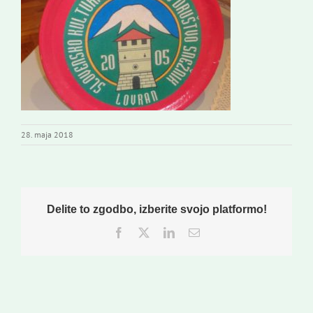
Novi odmev – naše glasilo
Založništvo
Koristne informacije
28. maja 2018
Delite to zgodbo, izberite svojo platformo!
Facebook
Twitter
LinkedIn
Email