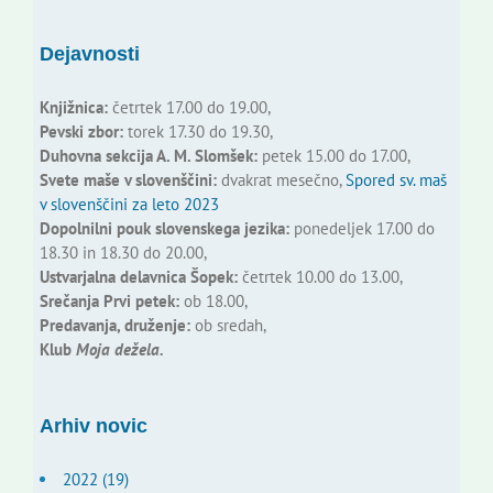
Dejavnosti
Knjižnica:
četrtek 17.00 do 19.00,
Pevski zbor:
torek 17.30 do 19.30,
Duhovna sekcija A. M. Slomšek:
petek 15.00 do 17.00,
Svete maše v slovenščini:
dvakrat mesečno,
Spored sv. maš
v slovenščini za leto 2023
Dopolnilni pouk slovenskega jezika:
ponedeljek 17.00 do
18.30 in 18.30 do 20.00,
Ustvarjalna delavnica Šopek:
četrtek 10.00 do 13.00,
Srečanja Prvi petek:
ob 18.00,
Predavanja, druženje:
ob sredah,
Klub
Moja dežela.
Arhiv novic
2022 (19)