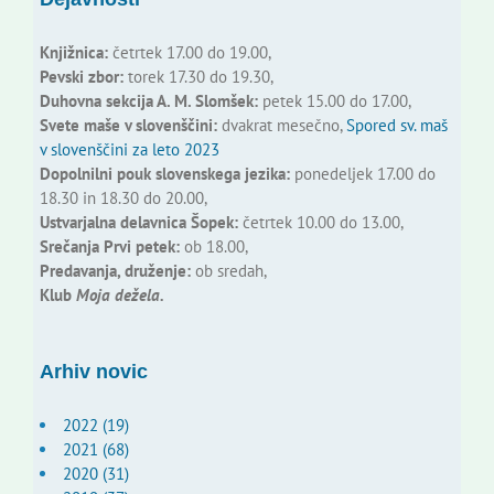
Knjižnica:
četrtek 17.00 do 19.00,
Pevski zbor:
torek 17.30 do 19.30,
Duhovna sekcija A. M. Slomšek:
petek 15.00 do 17.00,
Svete maše v slovenščini:
dvakrat mesečno,
Spored sv. maš
v slovenščini za leto 2023
Dopolnilni pouk slovenskega jezika:
ponedeljek 17.00 do
18.30 in 18.30 do 20.00,
Ustvarjalna delavnica Šopek:
četrtek 10.00 do 13.00,
Srečanja Prvi petek:
ob 18.00,
Predavanja, druženje:
ob sredah,
Klub
Moja dežela.
Arhiv novic
2022 (19)
2021 (68)
2020 (31)