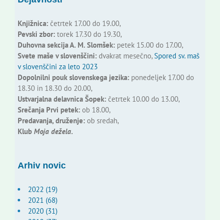
Knjižnica:
četrtek 17.00 do 19.00,
Pevski zbor:
torek 17.30 do 19.30,
Duhovna sekcija A. M. Slomšek:
petek 15.00 do 17.00,
Svete maše v slovenščini:
dvakrat mesečno,
Spored sv. maš
v slovenščini za leto 2023
Dopolnilni pouk slovenskega jezika:
ponedeljek 17.00 do
18.30 in 18.30 do 20.00,
Ustvarjalna delavnica Šopek:
četrtek 10.00 do 13.00,
Srečanja Prvi petek:
ob 18.00,
Predavanja, druženje:
ob sredah,
Klub
Moja dežela.
Arhiv novic
2022 (19)
2021 (68)
2020 (31)