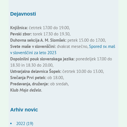
Dejavnosti
Knjižnica:
četrtek 17.00 do 19.00,
Pevski zbor:
torek 17.30 do 19.30,
Duhovna sekcija A. M. Slomšek:
petek 15.00 do 17.00,
Svete maše v slovenščini:
dvakrat mesečno,
Spored sv. maš
v slovenščini za leto 2023
Dopolnilni pouk slovenskega jezika:
ponedeljek 17.00 do
18.30 in 18.30 do 20.00,
Ustvarjalna delavnica Šopek:
četrtek 10.00 do 13.00,
Srečanja Prvi petek:
ob 18.00,
Predavanja, druženje:
ob sredah,
Klub
Moja dežela.
Arhiv novic
2022 (19)