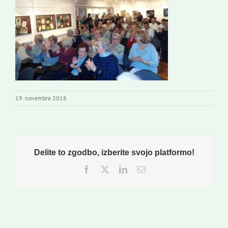
Novi odmev – naše glasilo
Založništvo
Koristne informacije
19. novembra 2018
Delite to zgodbo, izberite svojo platformo!
Facebook
Twitter
LinkedIn
Email