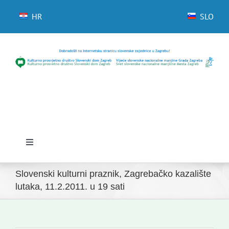
Skip
to
HR
SLO
content
Toggle
Navigation
Početna
Slovenski kulturni praznik, Zagrebačko kazalište
lutaka, 11.2.2011. u 19 sati
Novosti