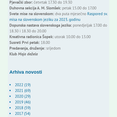
Pjevački zbor:
četvrtak 17.30 do 19.30
Duhovna sekcija A. M. Slomšek:
petak 15.00 do 17.00
Svete mise na slovenskom:
dva puta mjesečno
Raspored sv.
misa na slovenskom jeziku za 2023. godinu
Dopunska nastava slovenskoga jezika:
ponedjeljak 17.00 do
18.30 i 18.30 do 20.00
Kreativna radionica Šopek:
utorak 10.00 do 13.00
Susreti Prvi petak:
18.00
Predavanja, druženje:
srijedom
Klub
Moja dežela
Arhiva novosti
2022 (19)
2021 (69)
2020 (29)
2019 (46)
2018 (59)
2017 (54)