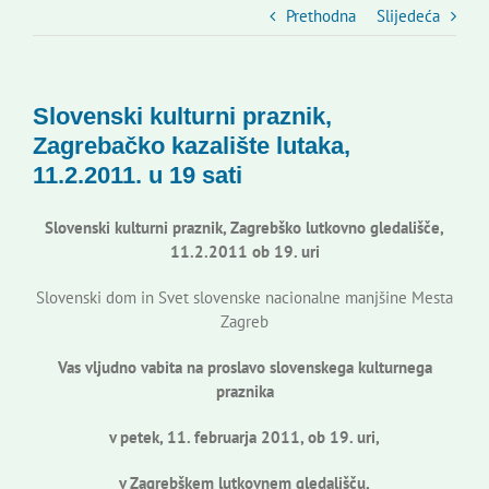
Slovenski dom Zagreb
Prethodna
Slijedeća
Vijeće
Slovenski kulturni praznik,
Zagrebačko kazalište lutaka,
Kontakti
11.2.2011. u 19 sati
Slovenski kulturni praznik, Zagrebško lutkovno gledališče,
Novi odmev – naše glasilo
11.2.2011 ob 19. uri
Slovenski dom in Svet slovenske nacionalne manjšine Mesta
Izdavaštvo
Zagreb
Vas vljudno vabita na proslavo slovenskega kulturnega
Korisne informacije
praznika
v petek, 11. februarja 2011, ob 19. uri,
v Zagrebškem lutkovnem gledališču,