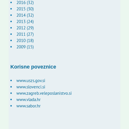
2016 (32)
2015 (30)
2014 (32)
2013 (24)
2012 (29)
2011 (27)
2010 (18)
2009 (15)
Korisne poveznice
www.uszs.gov.si
www.slovenci.si
www.zagreb.veleposlanistvo.si
www.vlada.hr
www.sabor.hr