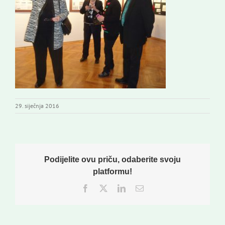
Novi odmev – naše glasilo
Izdavaštvo
Korisne informacije
29. siječnja 2016
Podijelite ovu priču, odaberite svoju
platformu!
Facebook
Twitter
LinkedIn
Email: