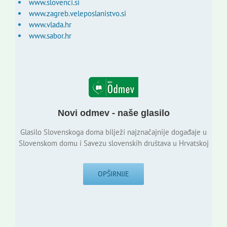
www.slovenci.si
www.zagreb.veleposlanistvo.si
www.vlada.hr
www.sabor.hr
Novi odmev - naše glasilo
Glasilo Slovenskoga doma bilježi najznačajnije događaje u
Slovenskom domu i Savezu slovenskih društava u Hrvatskoj
OPŠIRNIJE