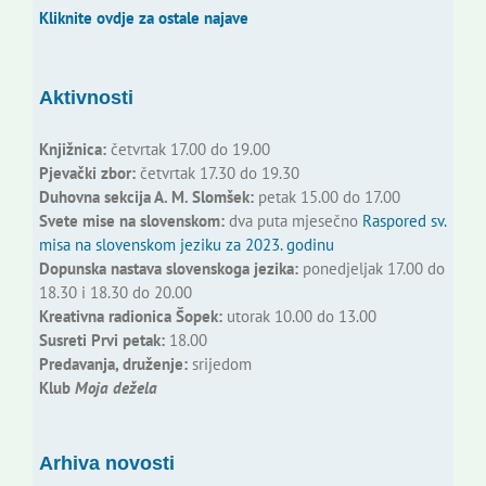
Kliknite ovdje za ostale najave
Aktivnosti
Knjižnica:
četvrtak 17.00 do 19.00
Pjevački zbor:
četvrtak 17.30 do 19.30
Duhovna sekcija A. M. Slomšek:
petak 15.00 do 17.00
Svete mise na slovenskom:
dva puta mjesečno
Raspored sv.
misa na slovenskom jeziku za 2023. godinu
Dopunska nastava slovenskoga jezika:
ponedjeljak 17.00 do
18.30 i 18.30 do 20.00
Kreativna radionica Šopek:
utorak 10.00 do 13.00
Susreti Prvi petak:
18.00
Predavanja, druženje:
srijedom
Klub
Moja dežela
Arhiva novosti