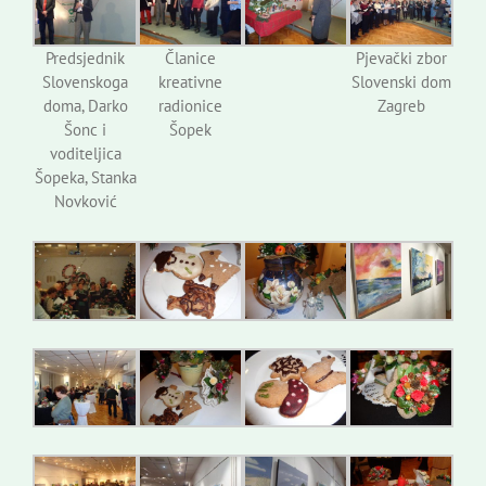
Predsjednik
Članice
Pjevački zbor
Slovenskoga
kreativne
Slovenski dom
doma, Darko
radionice
Zagreb
Šonc i
Šopek
voditeljica
Šopeka, Stanka
Novković