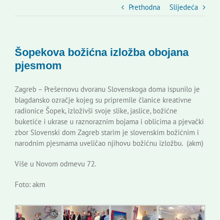
Slovenski dom Zagreb
Prethodna
Slijedeća
Vijeće
Šopekova božićna izložba obojana
pjesmom
Kontakti
Zagreb – Prešernovu dvoranu Slovenskoga doma ispunilo je
blagdansko ozračje kojeg su pripremile članice kreativne
Novi odmev – naše glasilo
radionice Šopek, izloživši svoje slike, jaslice, božićne
buketiće i ukrase u raznoraznim bojama i oblicima a pjevački
zbor Slovenski dom Zagreb starim je slovenskim božićnim i
Izdavaštvo
narodnim pjesmama uveličao njihovu božićnu izložbu. (akm)
Više u Novom odmevu 72.
Korisne informacije
Foto: akm