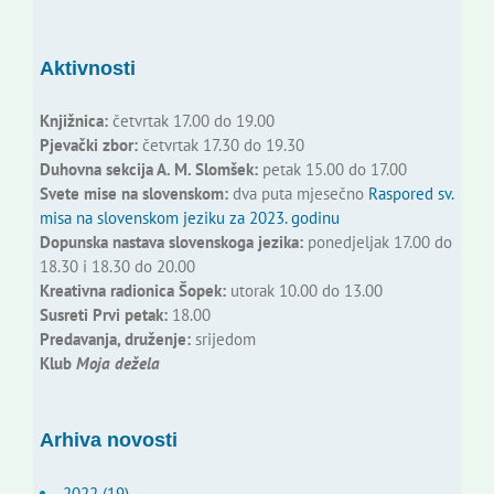
Aktivnosti
Knjižnica:
četvrtak 17.00 do 19.00
Pjevački zbor:
četvrtak 17.30 do 19.30
Duhovna sekcija A. M. Slomšek:
petak 15.00 do 17.00
Svete mise na slovenskom:
dva puta mjesečno
Raspored sv.
misa na slovenskom jeziku za 2023. godinu
Dopunska nastava slovenskoga jezika:
ponedjeljak 17.00 do
18.30 i 18.30 do 20.00
Kreativna radionica Šopek:
utorak 10.00 do 13.00
Susreti Prvi petak:
18.00
Predavanja, druženje:
srijedom
Klub
Moja dežela
Arhiva novosti
2022 (19)