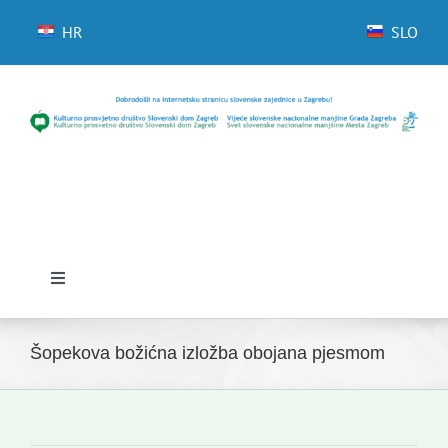
Skip
to
HR
SLO
content
Toggle
Navigation
Početna
Šopekova božićna izložba obojana pjesmom
Novosti