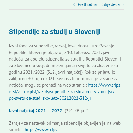
Slovenski dom Zagreb
Prethodna
Slijedeća
Vijeće
Stipendije za studij u Sloveniji
Kontakti
Javni fond za stipendije, razvoj, invalidnost i uzdržavanje
Republike Slovenije objavio je 10. kolovoza 2021. javni
natječaj za dodjelu stipendija za studij u Republici Sloveniji
Novi odmev – naše glasilo
za Slovence u susjednim zemljama i svijetu za akademsku
godinu 2021./2022. (312. javni natječaj). Rok za prijavu je
zaključno 30. rujna 2021. Sve ostale informacije vezane za
Izdavaštvo
natječaj mogu se pronaći na web stranici:
https://www.srips-
rs.si/vsi-razpisi/razpis/stipendije-za-slovence-v-zamejstvu-
po-svetu-za-studijsko-leto-20212022-312-jr
Korisne informacije
Javni natječaj 2021. – 2022
.
(291 KB pdf)
Zahtjev za nastavak primanja stipendije objavljen je na web
stranici:
https://www.srips-