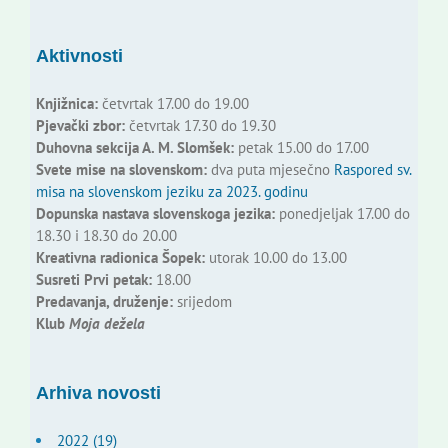
Aktivnosti
Knjižnica:
četvrtak 17.00 do 19.00
Pjevački zbor:
četvrtak 17.30 do 19.30
Duhovna sekcija A. M. Slomšek:
petak 15.00 do 17.00
Svete mise na slovenskom:
dva puta mjesečno
Raspored sv.
misa na slovenskom jeziku za 2023. godinu
Dopunska nastava slovenskoga jezika:
ponedjeljak 17.00 do
18.30 i 18.30 do 20.00
Kreativna radionica Šopek:
utorak 10.00 do 13.00
Susreti Prvi petak:
18.00
Predavanja, druženje:
srijedom
Klub
Moja dežela
Arhiva novosti
2022 (19)