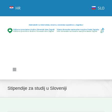
Skip
to
HR
SLO
content
Toggle
Navigation
Početna
Stipendije za studij u Sloveniji
Novosti