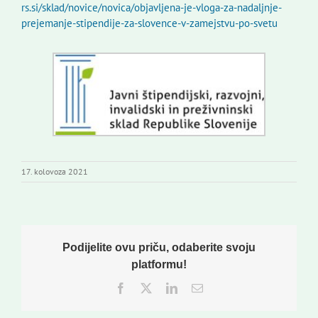
rs.si/sklad/novice/novica/objavljena-je-vloga-za-nadaljnje-
prejemanje-stipendije-za-slovence-v-zamejstvu-po-svetu
17. kolovoza 2021
Podijelite ovu priču, odaberite svoju
platformu!
Facebook
Twitter
LinkedIn
Email: