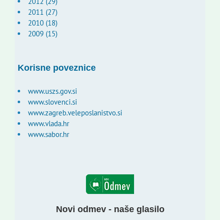
2012 (29)
2011 (27)
2010 (18)
2009 (15)
Korisne poveznice
www.uszs.gov.si
www.slovenci.si
www.zagreb.veleposlanistvo.si
www.vlada.hr
www.sabor.hr
Novi odmev - naše glasilo