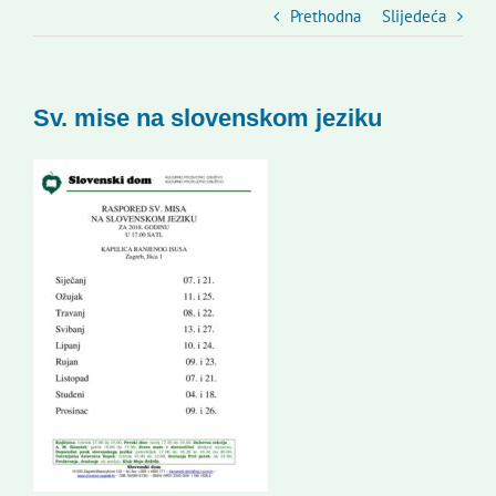
Slovenski dom Zagreb
Prethodna
Slijedeća
Vijeće
Sv. mise na slovenskom jeziku
Kontakti
Novi odmev – naše glasilo
Izdavaštvo
Korisne informacije