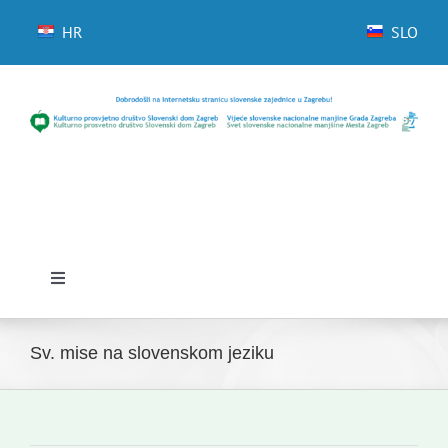
Skip
to
HR
SLO
content
Toggle
Navigation
Početna
Sv. mise na slovenskom jeziku
Novosti