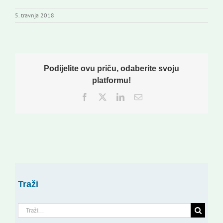
5. travnja 2018
Podijelite ovu priču, odaberite svoju
platformu!
Facebook
Twitter
LinkedIn
Email:
Traži
Traži...