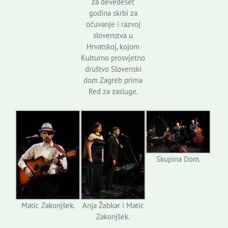
za devedeset
godina skrbi za
očuvanje i razvoj
slovenstva u
Hrvatskoj, kojom
Kulturno prosvjetno
društvo Slovenski
dom Zagreb prima
Red za zasluge.
Skupina Dom.
Matic Zakonjšek.
Anja Žabkar i Matic
Zakonjšek.