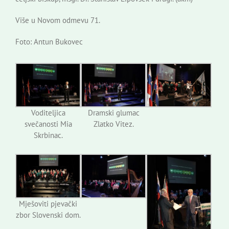
Više u Novom odmevu 71.
Foto: Antun Bukovec
Voditeljica
Dramski glumac
svečanosti Mia
Zlatko Vitez.
Skrbinac.
Mješoviti pjevački
zbor Slovenski dom.