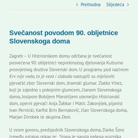
Slovenski dom Zagreb
Prethodna
Slijedeća
Vijeće
Svečanost povodom 90. obljetnice
Slovenskoga doma
Kontakti
Zagreb – U Histrionskom domu održana je svečanost
posvećena 90. obljetnici neprekinutog djelovanja Kulturno
Novi odmev – naše glasilo
prosvjetnog društva Slovenski dom. U programu pod nazivom
Krv nije voda, to je veza i sloboda
nastupili su mješoviti
pjevački zbor Slovenski dom, dramski glumac Zlatko Vitez,
Izdavaštvo
koji je zajedno s pokojnim glumcem, članom Slovenskoga
doma, Josipom Bobijem Marottijem utemeljio Histrionski
dom, operni pjevači Anja Žabkar i Matic Zakonjšek, pijanist
Korisne informacije
Ivan Pernicki, harfist Brin Bernatovič, član Slovenskoga doma,
Marjan Dirnbek te skupina
Dom
.
U svom govoru, predsjednik Slovenskoga doma, Darko Šonc
između ostalog rekao je: „Stoga je parola našega praznika