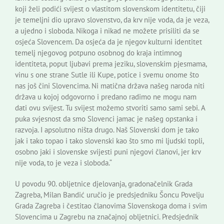
koji želi podići svijest o vlastitom slovenskom identitetu, čiji
je temeljni dio upravo slovenstvo, da krv nije voda, da je veza,
a ujedno i sloboda. Nikoga i nikad ne možete prisiliti da se
osjeća Slovencem. Da osjeća da je njegov kulturni identitet
temelj njegovog potpuno osobnog do kraja intimnog
identiteta, poput ljubavi prema jeziku, slovenskim pjesmama,
vinu s one strane Sutle ili Kupe, potice i svemu onome što
nas još čini Slovencima. Ni matična država našeg naroda niti
država u kojoj odgovorno i predano radimo ne mogu nam
dati ovu svijest. Tu svijest možemo stvoriti samo sami sebi. A
puka svjesnost da smo Slovenci jamac je našeg opstanka i
razvoja. I apsolutno ništa drugo. Naš Slovenski dom je tako
jak i tako topao i tako slovenski kao što smo mi ljudski topli,
osobno jaki i slovenske svijesti puni njegovi članovi, jer krv
nije voda, to je veza i sloboda.“
U povodu 90. obljetnice djelovanja, gradonačelnik Grada
Zagreba, Milan Bandić uručio je predsjedniku Šoncu Povelju
Grada Zagreba i čestitao članovima Slovenskoga doma i svim
Slovencima u Zagrebu na značajnoj obljetnici. Predsjednik