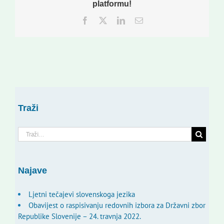
platformu!
Facebook
Twitter
LinkedIn
Email:
Traži
Traži...
Najave
Ljetni tečajevi slovenskoga jezika
Obavijest o raspisivanju redovnih izbora za Državni zbor
Republike Slovenije – 24. travnja 2022.