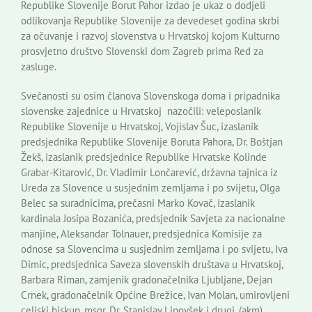
Republike Slovenije Borut Pahor izdao je ukaz o dodjeli
odlikovanja Republike Slovenije za devedeset godina skrbi
za očuvanje i razvoj slovenstva u Hrvatskoj kojom Kulturno
prosvjetno društvo Slovenski dom Zagreb prima Red za
zasluge.
Svečanosti su osim članova Slovenskoga doma i pripadnika
slovenske zajednice u Hrvatskoj nazočili: veleposlanik
Republike Slovenije u Hrvatskoj, Vojislav Šuc, izaslanik
predsjednika Republike Slovenije Boruta Pahora, Dr. Boštjan
Žekš, izaslanik predsjednice Republike Hrvatske Kolinde
Grabar-Kitarović, Dr. Vladimir Lončarević, državna tajnica iz
Ureda za Slovence u susjednim zemljama i po svijetu, Olga
Belec sa suradnicima, prečasni Marko Kovač, izaslanik
kardinala Josipa Bozanića, predsjednik Savjeta za nacionalne
manjine, Aleksandar Tolnauer, predsjednica Komisije za
odnose sa Slovencima u susjednim zemljama i po svijetu, Iva
Dimic, predsjednica Saveza slovenskih društava u Hrvatskoj,
Barbara Riman, zamjenik gradonačelnika Ljubljane, Dejan
Crnek, gradonačelnik Općine Brežice, Ivan Molan, umirovljeni
celjski biskup, msgr. Dr. Stanislav Lipovšek i drugi. (akm)