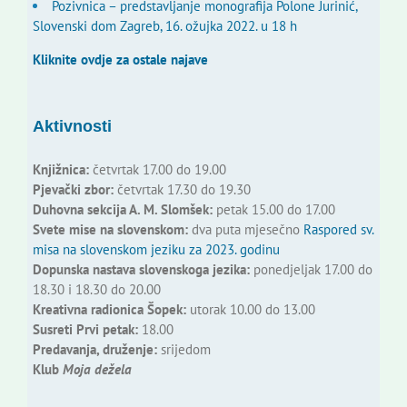
Pozivnica – predstavljanje monografija Polone Jurinić,
Slovenski dom Zagreb, 16. ožujka 2022. u 18 h
Kliknite ovdje za ostale najave
Aktivnosti
Knjižnica:
četvrtak 17.00 do 19.00
Pjevački zbor:
četvrtak 17.30 do 19.30
Duhovna sekcija A. M. Slomšek:
petak 15.00 do 17.00
Svete mise na slovenskom:
dva puta mjesečno
Raspored sv.
misa na slovenskom jeziku za 2023. godinu
Dopunska nastava slovenskoga jezika:
ponedjeljak 17.00 do
18.30 i 18.30 do 20.00
Kreativna radionica Šopek:
utorak 10.00 do 13.00
Susreti Prvi petak:
18.00
Predavanja, druženje:
srijedom
Klub
Moja dežela