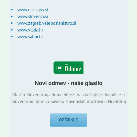
www.uszs.gov.si
www.slovenci.si
www.zagreb.veleposlanistvo.si
www.vlada.hr
www.sabor.hr
Novi odmev - naše glasilo
Glasilo Slovenskoga doma bilježi najznačajnije događaje u
Slovenskom domu i Savezu slovenskih društava u Hrvatskoj
OPŠIRNIJE