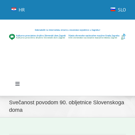
Skip
to
HR
SLO
content
Toggle
Navigation
Početna
Svečanost povodom 90. obljetnice Slovenskoga
doma
Novosti