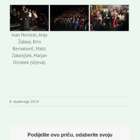
Ivan Pernicki, Anja
Žabkar, Brin
Bernatovič, Matic
Zakonjšek, Marjan
Dirnbek (slijeva).
8. studenoga 2019
Podijelite ovu priču, odaberite svoju