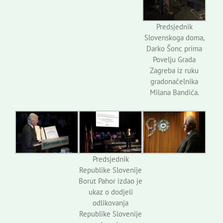
Predsjednik
Slovenskoga doma,
Darko Šonc prima
Povelju Grada
Zagreba iz ruku
gradonačelnika
Milana Bandića.
Predsjednik
Republike Slovenije
Borut Pahor izdao je
ukaz o dodjeli
odlikovanja
Republike Slovenije