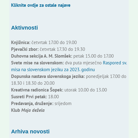
Kliknite ovdje za ostale najave
Aktivnosti
Knjižnica:
četvrtak 17.00 do 19.00
Pjevački zbor:
četvrtak 17.30 do 19.30
Duhovna sekcija A. M. Slomšek:
petak 15.00 do 17.00
Svete mise na slovenskom:
dva puta mjesečno
Raspored sv.
misa na slovenskom jeziku za 2023. godinu
Dopunska nastava slovenskoga jezika:
ponedjeljak 17.00 do
18.30 i 18.30 do 20.00
Kreativna radionica Šopek:
utorak 10.00 do 13.00
Susreti Prvi petak:
18.00
Predavanja, druženje:
srijedom
Klub
Moja dežela
Arhiva novosti