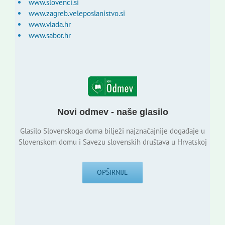
www.slovenci.si
www.zagreb.veleposlanistvo.si
www.vlada.hr
www.sabor.hr
Novi odmev - naše glasilo
Glasilo Slovenskoga doma bilježi najznačajnije događaje u
Slovenskom domu i Savezu slovenskih društava u Hrvatskoj
OPŠIRNIJE