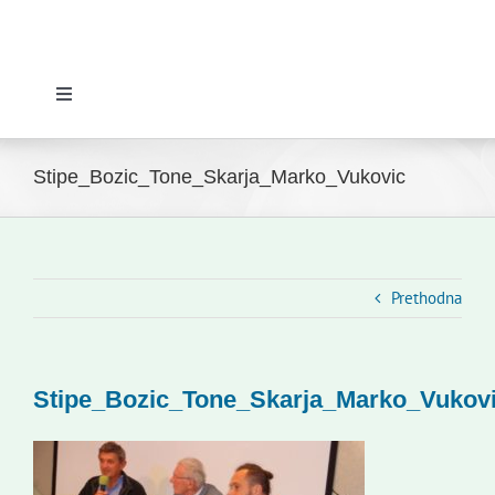
Toggle
Navigation
Početna
Stipe_Bozic_Tone_Skarja_Marko_Vukovic
Novosti
Slovenski dom Zagreb
Prethodna
Vijeće
Stipe_Bozic_Tone_Skarja_Marko_Vukov
Kontakti