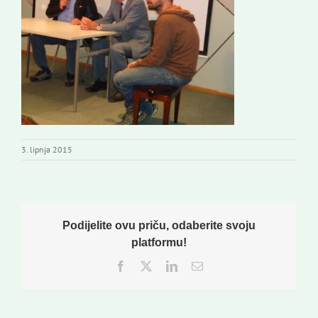
Novi odmev – naše glasilo
Izdavaštvo
Korisne informacije
3. lipnja 2015
Podijelite ovu priču, odaberite svoju
platformu!
Facebook
Twitter
LinkedIn
Email: