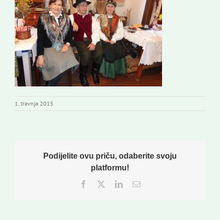
Novi odmev – naše glasilo
Izdavaštvo
Korisne informacije
1. travnja 2015
Podijelite ovu priču, odaberite svoju
platformu!
Facebook
Twitter
LinkedIn
Email: