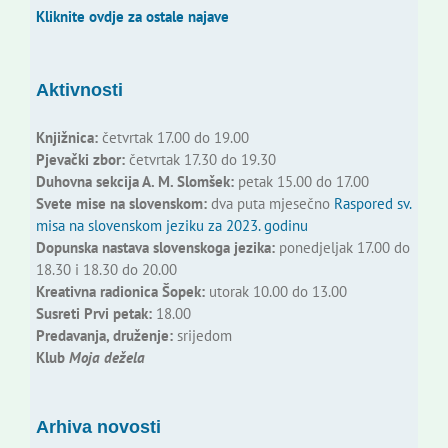
Kliknite ovdje za ostale najave
Aktivnosti
Knjižnica:
četvrtak 17.00 do 19.00
Pjevački zbor:
četvrtak 17.30 do 19.30
Duhovna sekcija A. M. Slomšek:
petak 15.00 do 17.00
Svete mise na slovenskom:
dva puta mjesečno
Raspored sv.
misa na slovenskom jeziku za 2023. godinu
Dopunska nastava slovenskoga jezika:
ponedjeljak 17.00 do
18.30 i 18.30 do 20.00
Kreativna radionica Šopek:
utorak 10.00 do 13.00
Susreti Prvi petak:
18.00
Predavanja, druženje:
srijedom
Klub
Moja dežela
Arhiva novosti