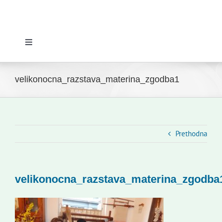
Toggle
Navigation
Početna
velikonocna_razstava_materina_zgodba1
Novosti
Slovenski dom Zagreb
Prethodna
Vijeće
velikonocna_razstava_materina_zgodba
Kontakti