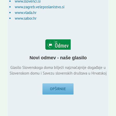
www.slovenci.si
www.zagreb.veleposlanistvo.si
www.vlada.hr
www.sabor.hr
Novi odmev - naše glasilo
Glasilo Slovenskoga doma bilježi najznačajnije događaje u
Slovenskom domu i Savezu slovenskih društava u Hrvatskoj
OPŠIRNIJE