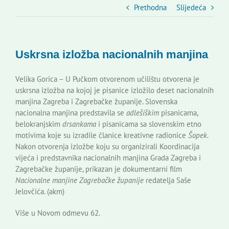
Slovenski dom Zagreb
Prethodna
Slijedeća
Vijeće
Uskrsna izložba nacionalnih manjina
Kontakti
Velika Gorica – U Pučkom otvorenom učilištu otvorena je
uskrsna izložba na kojoj je pisanice izložilo deset nacionalnih
manjina Zagreba i Zagrebačke županije. Slovenska
Novi odmev – naše glasilo
nacionalna manjina predstavila se
adlešiškim
pisanicama,
belokranjskim
drsankama
i pisanicama sa slovenskim etno
motivima koje su izradile članice kreativne radionice
Šopek
.
Izdavaštvo
Nakon otvorenja izložbe koju su organizirali Koordinacija
vijeća i predstavnika nacionalnih manjina Grada Zagreba i
Zagrebačke županije, prikazan je dokumentarni film
Korisne informacije
Nacionalne manjine Zagrebačke županije
redatelja Saše
Jelovčića. (akm)
Više u Novom odmevu 62.