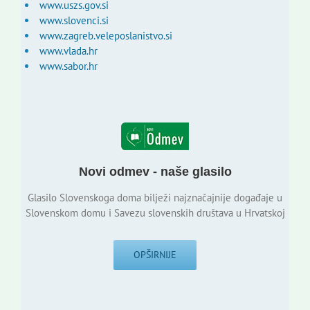
www.uszs.gov.si
www.slovenci.si
www.zagreb.veleposlanistvo.si
www.vlada.hr
www.sabor.hr
Novi odmev - naše glasilo
Glasilo Slovenskoga doma bilježi najznačajnije događaje u
Slovenskom domu i Savezu slovenskih društava u Hrvatskoj
OPŠIRNIJE