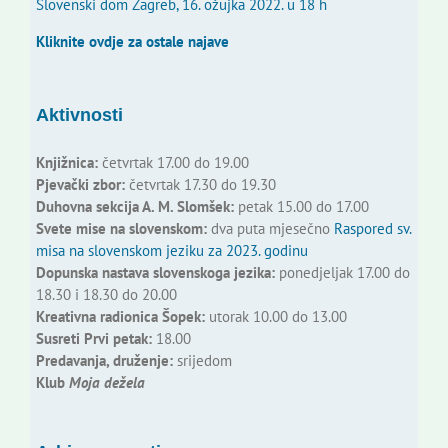
Slovenski dom Zagreb, 16. ožujka 2022. u 18 h
Kliknite ovdje za ostale najave
Aktivnosti
Knjižnica:
četvrtak 17.00 do 19.00
Pjevački zbor:
četvrtak 17.30 do 19.30
Duhovna sekcija A. M. Slomšek:
petak 15.00 do 17.00
Svete mise na slovenskom:
dva puta mjesečno
Raspored sv.
misa na slovenskom jeziku za 2023. godinu
Dopunska nastava slovenskoga jezika:
ponedjeljak 17.00 do
18.30 i 18.30 do 20.00
Kreativna radionica Šopek:
utorak 10.00 do 13.00
Susreti Prvi petak:
18.00
Predavanja, druženje:
srijedom
Klub
Moja dežela