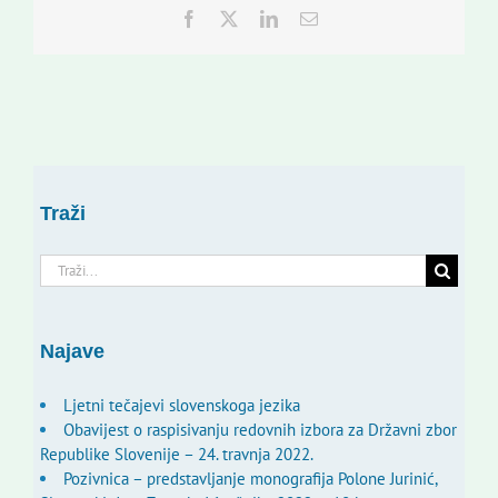
Facebook
Twitter
LinkedIn
Email:
Traži
Traži...
Najave
Ljetni tečajevi slovenskoga jezika
Obavijest o raspisivanju redovnih izbora za Državni zbor
Republike Slovenije – 24. travnja 2022.
Pozivnica – predstavljanje monografija Polone Jurinić,