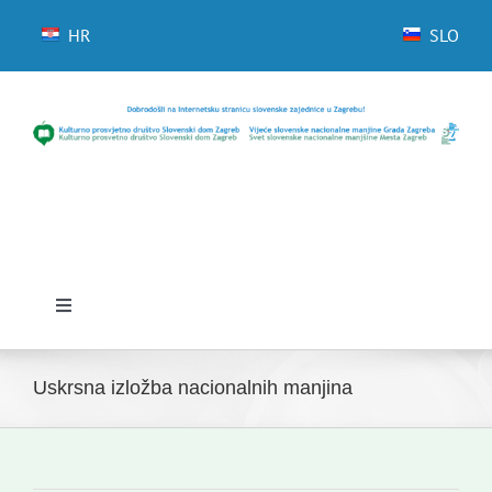
Skip
to
HR
SLO
content
Toggle
Navigation
Početna
Uskrsna izložba nacionalnih manjina
Novosti