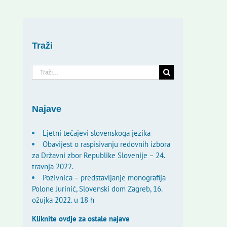
Traži
Traži...
Najave
Ljetni tečajevi slovenskoga jezika
Obavijest o raspisivanju redovnih izbora
za Državni zbor Republike Slovenije – 24.
travnja 2022.
Pozivnica – predstavljanje monografija
Polone Jurinić, Slovenski dom Zagreb, 16.
ožujka 2022. u 18 h
Kliknite ovdje za ostale najave