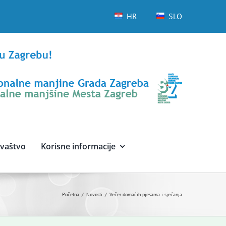
HR
SLO
avaštvo
Korisne informacije
Početna
Novosti
Večer domaćih pjesama i sjećanja