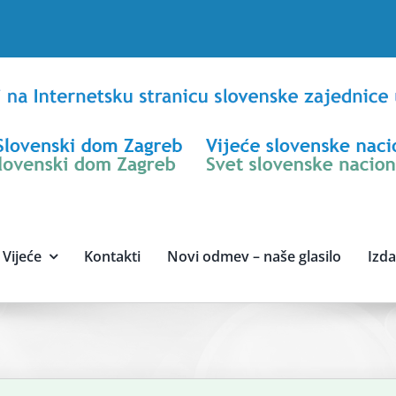
Vijeće
Kontakti
Novi odmev – naše glasilo
Izd