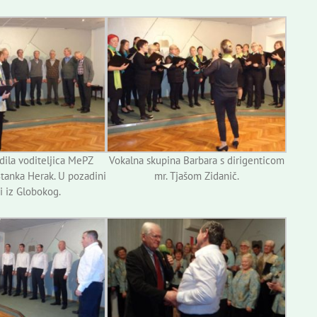
dila voditeljica MePZ
Vokalna skupina Barbara s dirigenticom
tanka Herak. U pozadini
mr. Tjašom Zidanič.
i iz Globokog.