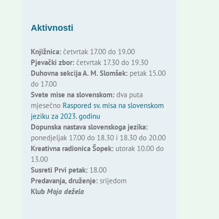
Aktivnosti
Knjižnica:
četvrtak 17.00 do 19.00
Pjevački zbor:
četvrtak 17.30 do 19.30
Duhovna sekcija A. M. Slomšek:
petak 15.00
do 17.00
Svete mise na slovenskom:
dva puta
mjesečno
Raspored sv. misa na slovenskom
jeziku za 2023. godinu
Dopunska nastava slovenskoga jezika:
ponedjeljak 17.00 do 18.30 i 18.30 do 20.00
Kreativna radionica Šopek:
utorak 10.00 do
13.00
Susreti Prvi petak:
18.00
Predavanja, druženje:
srijedom
Klub
Moja dežela