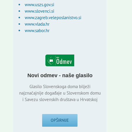
www.uszs.gov.si
www.slovenci.si
www.zagreb.veleposlanistvo.si
www.vlada.hr
www.sabor.hr
Novi odmev - naše glasilo
Glasilo Slovenskoga doma bilježi
najznačajnije događaje u Slovenskom domu
i Savezu slovenskih društava u Hrvatskoj
OPŠIRNIJE