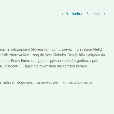
Prethodna
Slijedeća
ećanja, održanom u Slovenskom domu, pjevači i pjevačice MePZ
evačkih zborova Kulturnog društva Globoko. Ovo je bila i prigoda da
ki dom,
Franc Kene
, koji ga je uspješno vodio 13 godina, a potom i
a. Za bogatu i uspjesima ovjenčanu dirigentsku karijeru,
njih sati, dogovoreni su novi susreti i koncerti kojima će