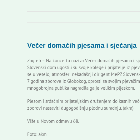
Večer domaćih pjesama i sjećanja
Zagreb – Na koncertu naziva Večer domaćih pjesama i sj
Slovenski dom ugostili su svoje kolege i prijatelje iz pj
se u veseloj atmosferi nekadašnji dirigent MePZ Slovens
7 godina zborove iz Globokog, oprosti sa svojim pjevačim
mnogobrojna publika nagradila ga je velikim pljeskom.
Plesom i srdačnim prijateljskim druženjem do kasnih večer
zborovi nastaviti dugogodišnju plodnu suradnju. (akm)
Više u Novom odmevu 68.
Foto: akm