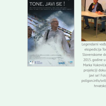
Legendarni vođa
ekspedicija To
Slovenskome do
2015. godine u 
Marka Vukovića
projekciji dok
javi se! Fo
poligon.info/svi
hrvatsko