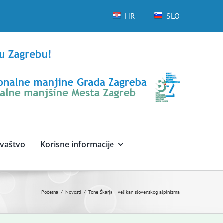
HR
SLO
avaštvo
Korisne informacije
Početna
Novosti
Tone Škarja – velikan slovenskog alpinizma