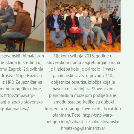
 slovenskih himalajskih
Tijekom svibnja 2015. godine u
ne Škarja (u sredini) u
Slovenskom domu Zagreb organizirana
mu Zagreb, 26. svibnja
je i izložba koju je priredio Hrvatski
društvu Stipe Božića i
planinarski savez u povodu 140.
 iz HPD Željezničar na
obljetnice osnutka. Izložba koja je
umentarnog filma Tone,
nastala u suradnji sa Slovenskim
to: http://tmp.warp-
planinarskim muzejom podsjetila je,
banj-u-znaku-slovensko-
između ostalog, koliko su duboki
g-planinarstva/
korijeni u suradnji slovenskih i hrvatskih
planinara. Foto: http://tmp.warp-
poligon.info/svibanj-u-znaku-slovensko-
hrvatskog-planinarstva/