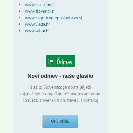
www.uszs.gov.si
www.slovenci.si
www.zagreb.veleposlanistvo.si
www.vlada.hr
www.sabor.hr
Novi odmev - naše glasilo
Glasilo Slovenskoga doma bilježi
najznačajnije događaje u Slovenskom domu
i Savezu slovenskih društava u Hrvatskoj
OPŠIRNIJE