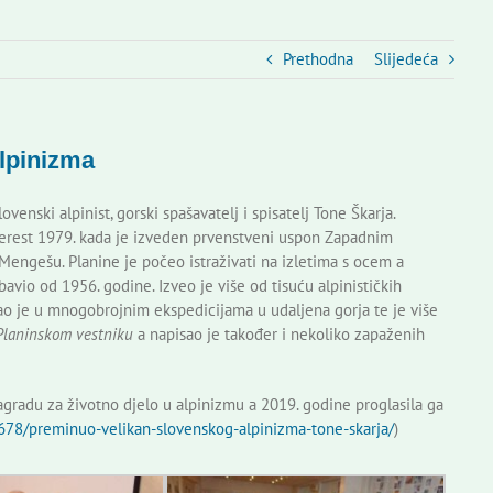
Prethodna
Slijedeća
alpinizma
enski alpinist, gorski spašavatelj i spisatelj Tone Škarja.
verest 1979. kada je izveden prvenstveni uspon Zapadnim
Mengešu. Planine je počeo istraživati na izletima s ocem a
avio od 1956. godine. Izveo je više od tisuću alpinističkih
ao je u mnogobrojnim ekspedicijama u udaljena gorja te je više
Planinskom vestniku
a napisao je također i nekoliko zapaženih
gradu za životno djelo u alpinizmu a 2019. godine proglasila ga
2678/preminuo-velikan-slovenskog-alpinizma-tone-skarja/
)