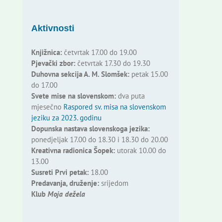
Aktivnosti
Knjižnica:
četvrtak 17.00 do 19.00
Pjevački zbor:
četvrtak 17.30 do 19.30
Duhovna sekcija A. M. Slomšek:
petak 15.00
do 17.00
Svete mise na slovenskom:
dva puta
mjesečno
Raspored sv. misa na slovenskom
jeziku za 2023. godinu
Dopunska nastava slovenskoga jezika:
ponedjeljak 17.00 do 18.30 i 18.30 do 20.00
Kreativna radionica Šopek:
utorak 10.00 do
13.00
Susreti Prvi petak:
18.00
Predavanja, druženje:
srijedom
Klub
Moja dežela