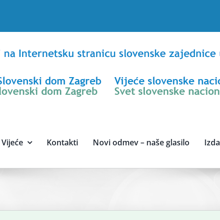
Vijeće
Kontakti
Novi odmev – naše glasilo
Izd