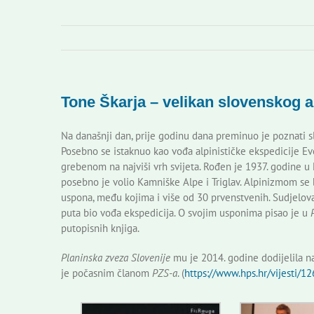
Tone Škarja – velikan slovenskog 
Na današnji dan, prije godinu dana preminuo je poznati slov
Posebno se istaknuo kao vođa alpinističke ekspedicije E
grebenom na najviši vrh svijeta. Rođen je 1937. godine u 
posebno je volio Kamniške Alpe i Triglav. Alpinizmom se b
uspona, među kojima i više od 30 prvenstvenih. Sudjelov
puta bio vođa ekspedicija. O svojim usponima pisao je u
putopisnih knjiga.
Planinska zveza Slovenije
mu je 2014. godine dodijelila na
je počasnim članom
PZS-a
. (
https://www.hps.hr/vijesti/1