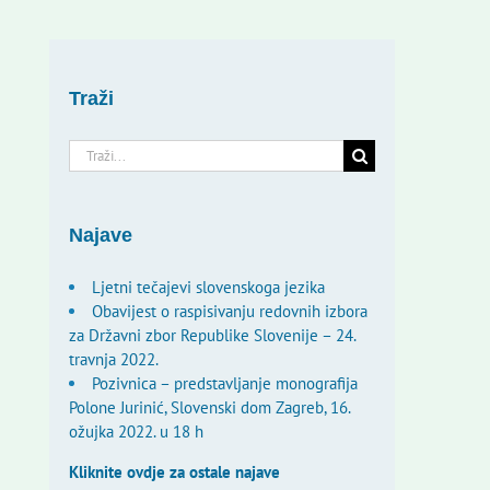
Traži
Traži...
Najave
Ljetni tečajevi slovenskoga jezika
Obavijest o raspisivanju redovnih izbora
za Državni zbor Republike Slovenije – 24.
travnja 2022.
Pozivnica – predstavljanje monografija
Polone Jurinić, Slovenski dom Zagreb, 16.
ožujka 2022. u 18 h
Kliknite ovdje za ostale najave