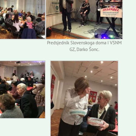
Predsjednik Slovenskoga doma i VSNM
GZ, Darko Šonc.