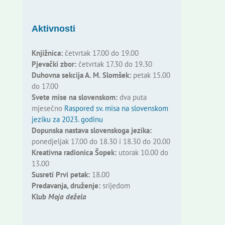
Aktivnosti
Knjižnica:
četvrtak 17.00 do 19.00
Pjevački zbor:
četvrtak 17.30 do 19.30
Duhovna sekcija A. M. Slomšek:
petak 15.00
do 17.00
Svete mise na slovenskom:
dva puta
mjesečno
Raspored sv. misa na slovenskom
jeziku za 2023. godinu
Dopunska nastava slovenskoga jezika:
ponedjeljak 17.00 do 18.30 i 18.30 do 20.00
Kreativna radionica Šopek:
utorak 10.00 do
13.00
Susreti Prvi petak:
18.00
Predavanja, druženje:
srijedom
Klub
Moja dežela