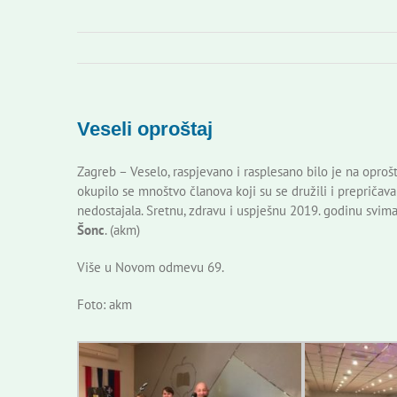
Veseli oproštaj
Zagreb – Veselo, raspjevano i rasplesano bilo je na opro
okupilo se mnoštvo članova koji su se družili i prepričav
nedostajala. Sretnu, zdravu i uspješnu 2019. godinu svi
Šonc
. (akm)
Više u Novom odmevu 69.
Foto: akm