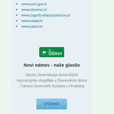
www.uszs.gov.si
www.slovenci.si
www.zagreb.veleposlanistvo.si
www.vlada.hr
www.sabor.hr
Novi odmev - naše glasilo
Glasilo Slovenskoga doma bilježi
najznačajnije događaje u Slovenskom domu
i Savezu slovenskih društava u Hrvatskoj
OPŠIRNIJE