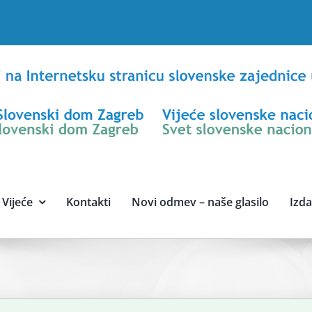
Vijeće
Kontakti
Novi odmev – naše glasilo
Izd