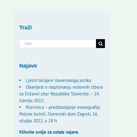
Traži
Traži...
Najave
Ljetni tečajevi slovenskoga jezika
Obavijest o raspisivanju redovnih izbora
za Državni zbor Republike Slovenije – 24.
travnja 2022.
Pozivnica – predstavljanje monografija
Polone Jurinić, Slovenski dom Zagreb, 16.
ožujka 2022. u 18 h
Kliknite ovdje za ostale najave