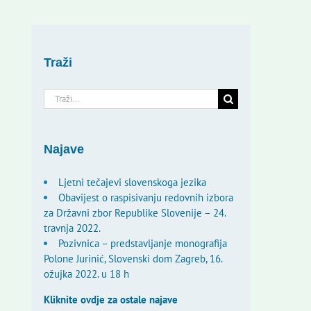
Traži
Traži...
Najave
Ljetni tečajevi slovenskoga jezika
Obavijest o raspisivanju redovnih izbora
za Državni zbor Republike Slovenije – 24.
travnja 2022.
Pozivnica – predstavljanje monografija
Polone Jurinić, Slovenski dom Zagreb, 16.
ožujka 2022. u 18 h
Kliknite ovdje za ostale najave