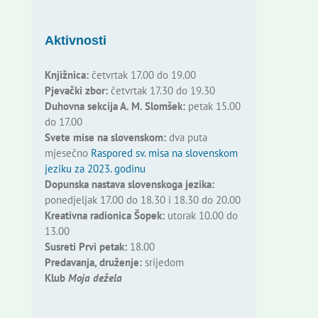
Aktivnosti
Knjižnica:
četvrtak 17.00 do 19.00
Pjevački zbor:
četvrtak 17.30 do 19.30
Duhovna sekcija A. M. Slomšek:
petak 15.00
do 17.00
Svete mise na slovenskom:
dva puta
mjesečno
Raspored sv. misa na slovenskom
jeziku za 2023. godinu
Dopunska nastava slovenskoga jezika:
ponedjeljak 17.00 do 18.30 i 18.30 do 20.00
Kreativna radionica Šopek:
utorak 10.00 do
13.00
Susreti Prvi petak:
18.00
Predavanja, druženje:
srijedom
Klub
Moja dežela