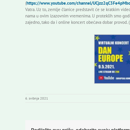
(
https://www.youtube.com/channel/UCjzz2qC3Fe4pM
Vatra. Uz to, zemlje članice predstavit će se kratkim vide
nama u ovim izazovnim vremenima. U proteklih smo godin
zajedno, tako da i online koncert obećava dobar provod. (
6. svibnja 2021