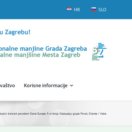
HR
SLO
avaštvo
Korisne informacije
rtualni koncert povodom Dana Europe, 9. svibnja. Nastupaju grupe Pavel, Silente i Vatra