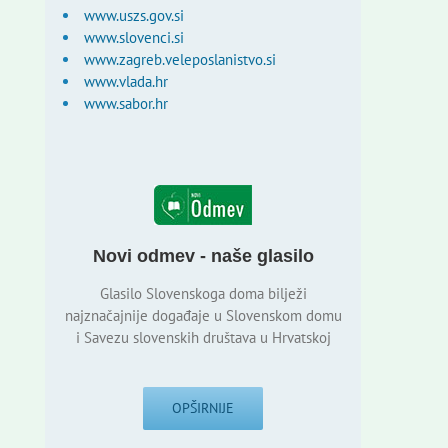
www.uszs.gov.si
www.slovenci.si
www.zagreb.veleposlanistvo.si
www.vlada.hr
www.sabor.hr
Novi odmev - naše glasilo
Glasilo Slovenskoga doma bilježi
najznačajnije događaje u Slovenskom domu
i Savezu slovenskih društava u Hrvatskoj
OPŠIRNIJE