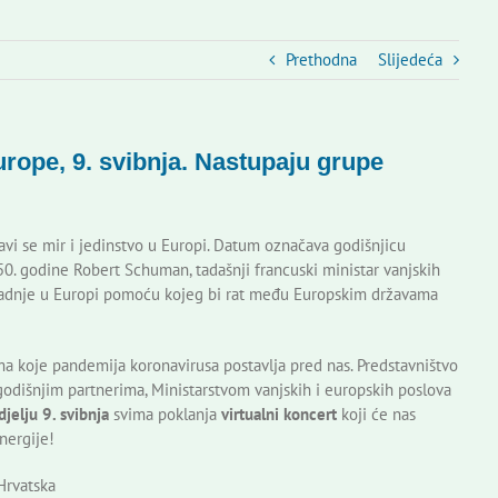
Prethodna
Slijedeća
rope, 9. svibnja. Nastupaju grupe
avi se mir i jedinstvo u Europi. Datum označava godišnjicu
0. godine Robert Schuman, tadašnji francuski ministar vanjskih
suradnje u Europi pomoću kojeg bi rat među Europskim državama
a koje pandemija koronavirusa postavlja pred nas. Predstavništvo
godišnjim partnerima, Ministarstvom vanjskih i europskih poslova
djelju 9. svibnja
svima poklanja
virtualni koncert
koji će nas
nergije!
Hrvatska