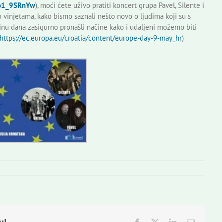
bo1_9SRnYw
), moći ćete uživo pratiti koncert grupa Pavel, Silente i
o vinjetama, kako bismo saznali nešto novo o ljudima koji su s
u dana zasigurno pronašli načine kako i udaljeni možemo biti
https://ec.europa.eu/croatia/content/europe-day-9-may_hr
)