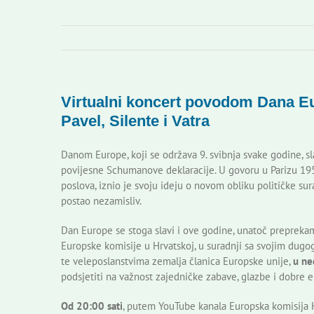
Virtualni koncert povodom Dana Eu
Pavel, Silente i Vatra
Danom Europe, koji se održava 9. svibnja svake godine, sl
povijesne Schumanove deklaracije. U govoru u Parizu 195
poslova, iznio je svoju ideju o novom obliku političke 
postao nezamisliv.
Dan Europe se stoga slavi i ove godine, unatoč preprekam
Europske komisije u Hrvatskoj, u suradnji sa svojim dugo
te veleposlanstvima zemalja članica Europske unije,
u ne
podsjetiti na važnost zajedničke zabave, glazbe i dobre e
Od 20:00 sati
, putem YouTube kanala Europska komisija 