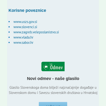
Korisne poveznice
www.uszs.gov.si
www.slovenci.si
www.zagreb.veleposlanistvo.si
www.vlada.hr
www.sabor.hr
Novi odmev - naše glasilo
Glasilo Slovenskoga doma bilježi najznačajnije događaje u
Slovenskom domu i Savezu slovenskih društava u Hrvatskoj