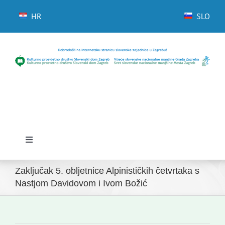
Skip
to
HR
SLO
content
Toggle
Navigation
Početna
Zaključak 5. obljetnice Alpinističkih četvrtaka s
Nastjom Davidovom i Ivom Božić
Novosti