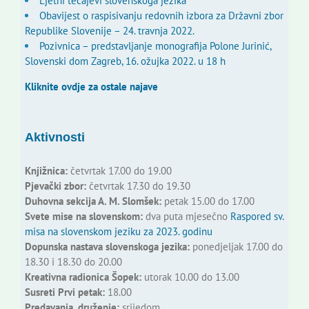
Ljetni tečajevi slovenskoga jezika
Obavijest o raspisivanju redovnih izbora za Državni zbor
Republike Slovenije – 24. travnja 2022.
Pozivnica – predstavljanje monografija Polone Jurinić,
Slovenski dom Zagreb, 16. ožujka 2022. u 18 h
Kliknite ovdje za ostale najave
Aktivnosti
Knjižnica:
četvrtak 17.00 do 19.00
Pjevački zbor:
četvrtak 17.30 do 19.30
Duhovna sekcija A. M. Slomšek:
petak 15.00 do 17.00
Svete mise na slovenskom:
dva puta mjesečno
Raspored sv.
misa na slovenskom jeziku za 2023. godinu
Dopunska nastava slovenskoga jezika:
ponedjeljak 17.00 do
18.30 i 18.30 do 20.00
Kreativna radionica Šopek:
utorak 10.00 do 13.00
Susreti Prvi petak:
18.00
Predavanja, druženje:
srijedom