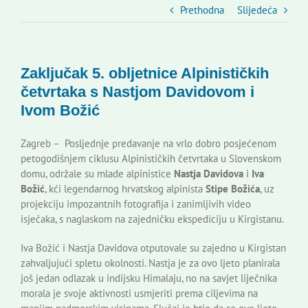
Slovenski dom Zagreb
Prethodna
Slijedeća
Vijeće
Zaključak 5. obljetnice Alpinističkih
četvrtaka s Nastjom Davidovom i
Kontakti
Ivom Božić
Zagreb – Posljednje predavanje na vrlo dobro posjećenom
Novi odmev – naše glasilo
petogodišnjem ciklusu Alpinističkih četvrtaka u Slovenskom
domu, održale su mlade alpinistice
Nastja Davidova
i
Iva
Božić
, kći legendarnog hrvatskog alpinista
Stipe Božića
, uz
Izdavaštvo
projekciju impozantnih fotografija i zanimljivih video
isječaka, s naglaskom na zajedničku ekspediciju u Kirgistanu.
Korisne informacije
Iva Božić i Nastja Davidova otputovale su zajedno u Kirgistan
zahvaljujući spletu okolnosti. Nastja je za ovo ljeto planirala
još jedan odlazak u indijsku Himalaju, no na savjet liječnika
morala je svoje aktivnosti usmjeriti prema ciljevima na