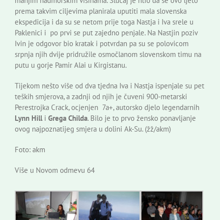
manjim nadmorskim visinama. Slučaj je htio da se ovo ljeto
prema takvim ciljevima planirala uputiti mala slovenska
ekspedicija i da su se netom prije toga Nastja i Iva srele u
Paklenici i po prvi se put zajedno penjale. Na Nastjin poziv
Ivin je odgovor bio kratak i potvrdan pa su se polovicom
srpnja njih dvije pridružile osmočlanom slovenskom timu na
putu u gorje Pamir Alai u Kirgistanu.
Tijekom nešto više od dva tjedna Iva i Nastja ispenjale su pet
teških smjerova, a zadnji od njih je čuveni 900-metarski
Perestrojka Crack, ocjenjen 7a+, autorsko djelo legendarnih
Lynn Hill
i
Grega Childa
. Bilo je to prvo žensko ponavljanje
ovog najpoznatijeg smjera u dolini Ak-Su. (žž/akm)
Foto: akm
Više u Novom odmevu 64