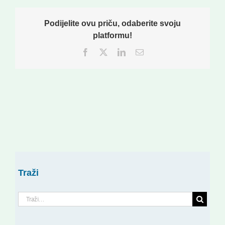
Podijelite ovu priču, odaberite svoju
platformu!
Facebook
Twitter
LinkedIn
Email:
Traži
Traži...