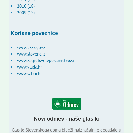
2010 (18)
2009 (15)
Korisne poveznice
www.uszs.gov.si
www.slovenci.si
www.zagreb.veleposlanistvo.si
www.vlada.hr
www.sabor.hr
Novi odmev - naše glasilo
Glasilo Slovenskoga doma bilježi najznačajnije događaje u