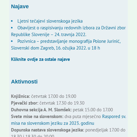
Najave
Ljetni tečajevi slovenskoga jezika
Obavijest o raspisivanju redovnih izbora za Državni zbor
Republike Slovenije – 24. travnja 2022.
Pozivnica – predstavljanje monografija Polone Jurinić,
Slovenski dom Zagreb, 16. ožujka 2022. u 18 h
Kliknite ovdje za ostale najave
Aktivnosti
Knjižnica:
četvrtak 17.00 do 19.00
Pjevački zbor:
četvrtak 17.30 do 19.30
Duhovna sekcija A. M. Slomšek:
petak 15.00 do 17.00
Svete mise na slovenskom:
dva puta mjesečno
Raspored sv.
misa na slovenskom jeziku za 2023. godinu
Dopunska nastava slovenskoga jezika:
ponedjeljak 17.00 do
18.30 i 18.30 do 20.00