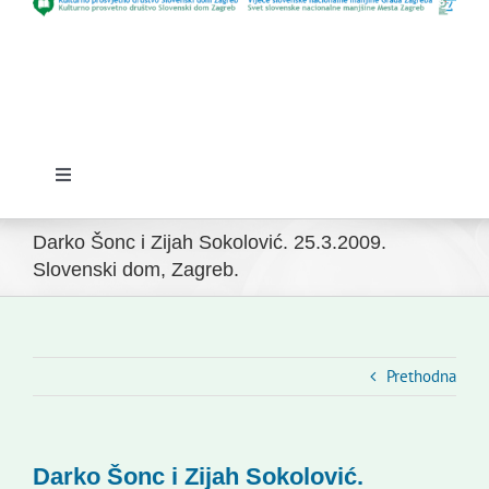
Toggle
Navigation
Početna
Darko Šonc i Zijah Sokolović. 25.3.2009.
Slovenski dom, Zagreb.
Novosti
Slovenski dom Zagreb
Prethodna
Vijeće
Darko Šonc i Zijah Sokolović.