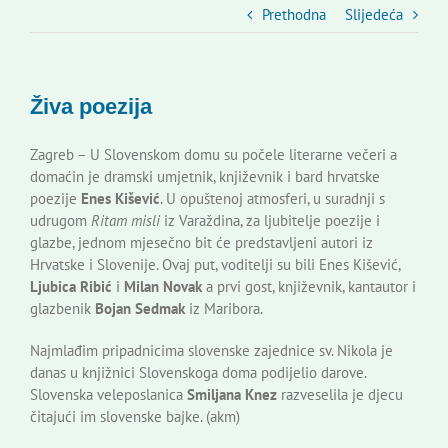
Slovenski dom Zagreb
Prethodna
Slijedeća
Vijeće
Živa poezija
Kontakti
Zagreb – U Slovenskom domu su počele literarne večeri a
domaćin je dramski umjetnik, književnik i bard hrvatske
poezije
Enes Kišević
. U opuštenoj atmosferi, u suradnji s
Novi odmev – naše glasilo
udrugom
Ritam misli
iz Varaždina, za ljubitelje poezije i
glazbe, jednom mjesečno bit će predstavljeni autori iz
Hrvatske i Slovenije. Ovaj put, voditelji su bili Enes Kišević,
Izdavaštvo
Ljubica Ribić
i
Milan Novak
a prvi gost, književnik, kantautor i
glazbenik
Bojan Sedmak
iz Maribora.
Korisne informacije
Najmlađim pripadnicima slovenske zajednice sv. Nikola je
danas u knjižnici Slovenskoga doma podijelio darove.
Slovenska veleposlanica
Smiljana Knez
razveselila je djecu
čitajući im slovenske bajke. (akm)