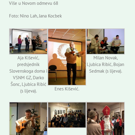
Više u Novom odmevu 68
Foto: Nino Lah, Jana Kocbek
Aja Kišević,
Milan Novak,
predsjednik
Ljubica Ribić, Bojan
Slovenskoga doma i
Sedmak (s lijeva).
VSNM GZ, Darko
Šonc, Ljubica Ribić
Enes Kišević.
(s lijeva).