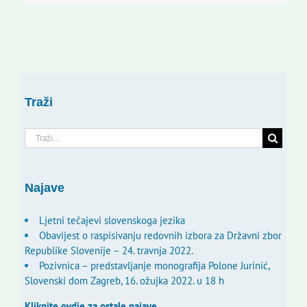
Traži
Traži...
Najave
Ljetni tečajevi slovenskoga jezika
Obavijest o raspisivanju redovnih izbora za Državni zbor
Republike Slovenije – 24. travnja 2022.
Pozivnica – predstavljanje monografija Polone Jurinić,
Slovenski dom Zagreb, 16. ožujka 2022. u 18 h
Kliknite ovdje za ostale najave