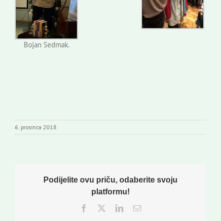
Bojan Sedmak.
6. prosinca 2018
Podijelite ovu priču, odaberite svoju
platformu!
Facebook
Twitter
LinkedIn
Email: