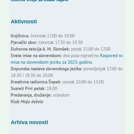
Aktivnosti
Knjižnica:
četvrtak 17.00 do 19.00
Pjevački zbor:
četvrtak 17.30 do 19.30
Duhovna sekcija A. M. Slomšek:
petak 15.00 do 17.00
Svete mise na slovenskom:
dva puta mjesečno
Raspored sv.
misa na slovenskom jeziku za 2023. godinu
Dopunska nastava slovenskoga jezika:
ponedjeljak 17.00 do
18.30 i 18.30 do 20.00
Kreativna radionica Šopek:
utorak 10.00 do 13.00
Susreti Prvi petak:
18.00
Predavanja, druženje:
srijedom
Klub
Moja dežela
Arhiva novosti